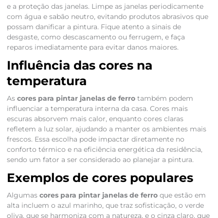
e a proteção das janelas. Limpe as janelas periodicamente
com água e sabão neutro, evitando produtos abrasivos que
possam danificar a pintura. Fique atento a sinais de
desgaste, como descascamento ou ferrugem, e faça
reparos imediatamente para evitar danos maiores.
Influência das cores na
temperatura
As
cores para pintar janelas de ferro
também podem
influenciar a temperatura interna da casa. Cores mais
escuras absorvem mais calor, enquanto cores claras
refletem a luz solar, ajudando a manter os ambientes mais
frescos. Essa escolha pode impactar diretamente no
conforto térmico e na eficiência energética da residência,
sendo um fator a ser considerado ao planejar a pintura.
Exemplos de cores populares
Algumas
cores para pintar janelas de ferro
que estão em
alta incluem o azul marinho, que traz sofisticação, o verde
oliva, que se harmoniza com a natureza, e o cinza claro, que