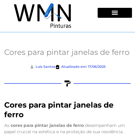
Ir
para
o
conteúdo
Quem Somos
Cores para pintar janelas de ferro
Luiz Santos
Atualizado em: 17/06/2025
Cores para pintar janelas de
ferro
As
cores para pintar janelas de ferro
desempenham um
papel crucial na estética e na proteção de sua residência.