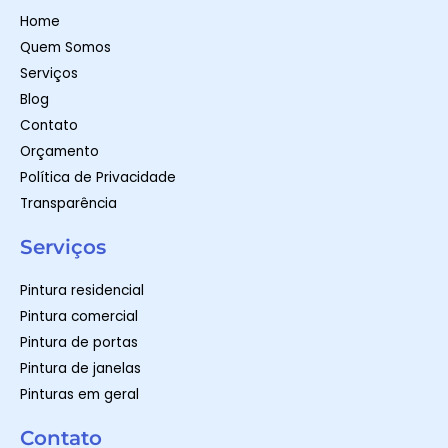
p
r
o
Home
p
a
k
m
-
Quem Somos
f
Serviços
Blog
Contato
Orçamento
Política de Privacidade
Transparência
Serviços
Pintura residencial
Pintura comercial
Pintura de portas
Pintura de janelas
Pinturas em geral
Contato