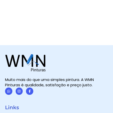
Muito mais do que uma simples pintura. A WMN
Pinturas é qualidade, satisfação e preço justo.
W
I
F
h
n
a
a
s
c
t
t
e
Links
s
a
b
a
g
o