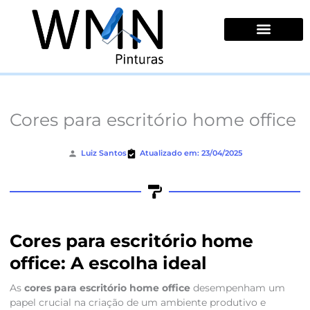
Ir
para
o
conteúdo
Quem Somos
Cores para escritório home office
Luiz Santos
Atualizado em: 23/04/2025
Cores para escritório home
office: A escolha ideal
As
cores para escritório home office
desempenham um
papel crucial na criação de um ambiente produtivo e