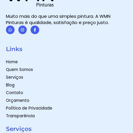
Muito mais do que uma simples pintura. A WMN
Pinturas é qualidade, satisfação e preço justo.
W
I
F
h
n
a
a
s
c
t
t
e
Links
s
a
b
a
g
o
p
r
o
Home
p
a
k
m
-
Quem Somos
f
Serviços
Blog
Contato
Orçamento
Política de Privacidade
Transparência
Serviços