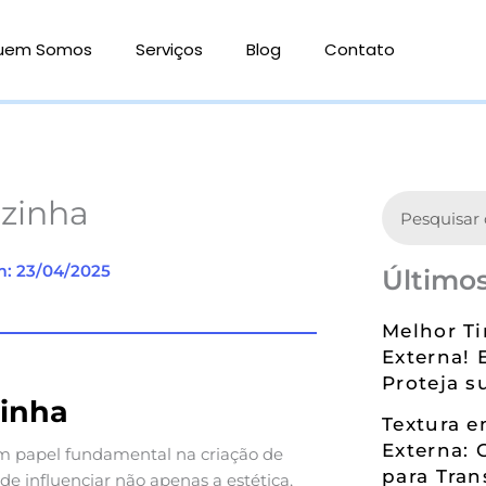
uem Somos
Serviços
Blog
Contato
Search
ozinha
m: 23/04/2025
Últimos
Melhor Ti
Externa! 
Proteja s
zinha
Textura 
Externa: 
papel fundamental na criação de
para Tran
de influenciar não apenas a estética,