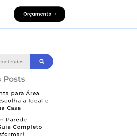
Orçamento
 Posts
nta para Área
Escolha a Ideal e
ua Casa
em Parede
Guia Completo
sformar!