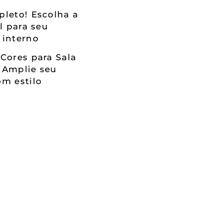
leto! Escolha a
al para seu
 interno
Cores para Sala
 Amplie seu
m estilo