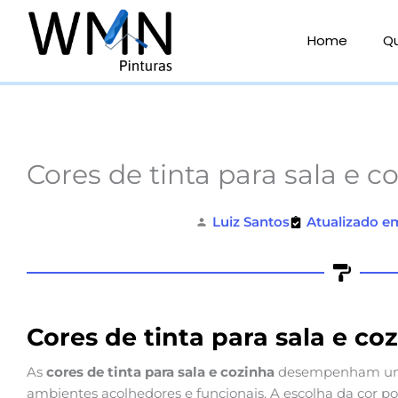
Ir
para
Home
Q
o
conteúdo
Cores de tinta para sala e c
Luiz Santos
Atualizado e
Cores de tinta para sala e co
As
cores de tinta para sala e cozinha
desempenham um 
ambientes acolhedores e funcionais. A escolha da cor po