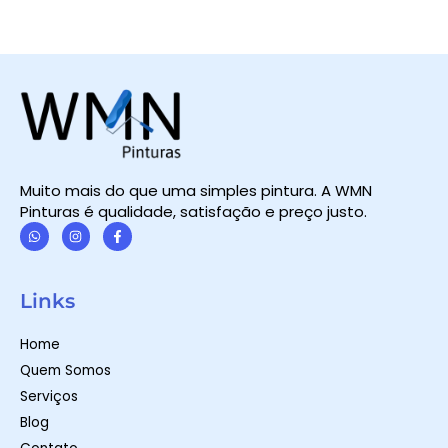
Muito mais do que uma simples pintura. A WMN
Pinturas é qualidade, satisfação e preço justo.
W
I
F
h
n
a
a
s
c
t
t
e
Links
s
a
b
a
g
o
p
r
o
Home
p
a
k
m
-
Quem Somos
f
Serviços
Blog