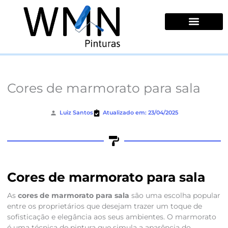
Ir
para
o
conteúdo
Quem Somos
Cores de marmorato para sala
Luiz Santos
Atualizado em: 23/04/2025
Cores de marmorato para sala
As
cores de marmorato para sala
são uma escolha popular
entre os proprietários que desejam trazer um toque de
sofisticação e elegância aos seus ambientes. O marmorato
é uma técnica de pintura que simula a aparência do