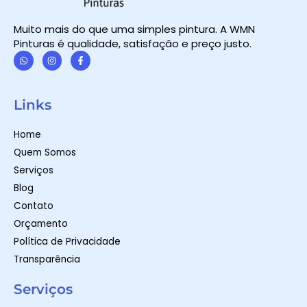
Muito mais do que uma simples pintura. A WMN
Pinturas é qualidade, satisfação e preço justo.
W
I
F
h
n
a
a
s
c
t
t
e
Links
s
a
b
a
g
o
p
r
o
Home
p
a
k
m
-
Quem Somos
f
Serviços
Blog
Contato
Orçamento
Política de Privacidade
Transparência
Serviços