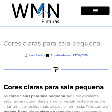
Ir
para
o
conteúdo
Quem Somos
Cores claras para sala pequena
Luiz Santos
Atualizado em: 23/04/2025
Cores claras para sala pequena
As
cores claras para sala pequena
são uma excelente
escolha para quem deseja ampliar visualmente o espaço e
criar uma atmosfera mais arejada e iluminada. Tons como o
branco
,
bege
,
cinza claro
e
pastel
são frequentemente