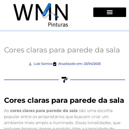
Ir
para
o
conteúdo
Quem Somos
Cores claras para parede da sala
Luiz Santos
Atualizado em: 23/04/2025
Cores claras para parede da sala
As
cores claras para parede da sala
são uma escolha
popular entre os proprietários que buscam criar um
ambiente mais amplo e iluminado. Essas tonalidades, que
incluem brancos, beges e pastéis, têm a capacidade de