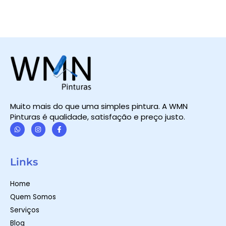
Muito mais do que uma simples pintura. A WMN
Pinturas é qualidade, satisfação e preço justo.
W
I
F
h
n
a
a
s
c
t
t
e
Links
s
a
b
a
g
o
p
r
o
Home
p
a
k
m
-
Quem Somos
f
Serviços
Blog