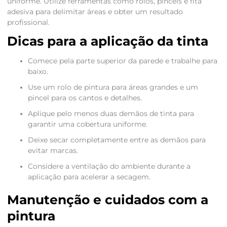
uniforme. Utilize ferramentas como rolos, pincéis e fita
adesiva para delimitar áreas e obter um resultado
profissional.
Dicas para a aplicação da tinta
Comece pela parte superior da parede e trabalhe para
baixo.
Use um rolo de pintura para áreas grandes e um
pincel para os cantos e detalhes.
Aplique pelo menos duas demãos de tinta para
garantir uma cobertura uniforme.
Deixe secar completamente entre as demãos para
evitar marcas.
Considere a ventilação do ambiente durante a
aplicação para acelerar a secagem.
Manutenção e cuidados com a
pintura