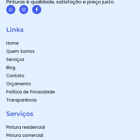
Pinturas é qualidade, satisfação e preço justo.
W
I
F
h
n
a
a
s
c
t
t
e
Links
s
a
b
a
g
o
p
r
o
Home
p
a
k
m
-
Quem Somos
f
Serviços
Blog
Contato
Orçamento
Política de Privacidade
Transparência
Serviços
Pintura residencial
Pintura comercial