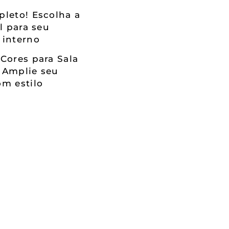
leto! Escolha a
al para seu
 interno
Cores para Sala
 Amplie seu
m estilo