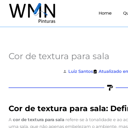
Ir
para
Home
Q
o
conteúdo
Cor de textura para sala
Luiz Santos
Atualizado e
Cor de textura para sala: Def
A
cor de textura para sala
refere-se à tonalidade e ao 
uma sala, que não apenas embelezam o ambiente, mas