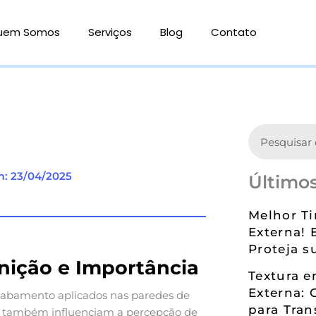
uem Somos
Serviços
Blog
Contato
Search
m: 23/04/2025
Últimos
Melhor Ti
Externa! 
Proteja s
inição e Importância
Textura 
Externa: 
acabamento aplicados nas paredes de
para Tran
 também influenciam a percepção de