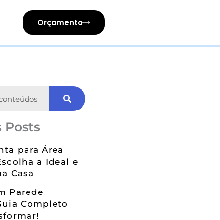
Orçamento
 Posts
nta para Área
Escolha a Ideal e
ua Casa
em Parede
Guia Completo
sformar!