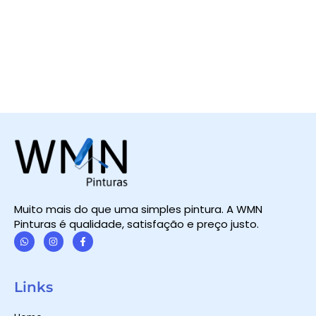
Muito mais do que uma simples pintura. A WMN
Pinturas é qualidade, satisfação e preço justo.
W
I
F
h
n
a
a
s
c
t
t
e
Links
s
a
b
a
g
o
p
r
o