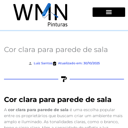
Ir
para
o
conteúdo
Quem Somos
Cor clara para parede de sala
Luiz Santos
Atualizado em: 30/10/2025
Cor clara para parede de sala
A
cor clara para parede de sala
é uma escolha popular
entre os proprietários que buscam criar um ambiente mais
amplo e iluminado. As tonalidades claras, como o branco,
bege e cinza claro, têm a capacidade de refletir a luz