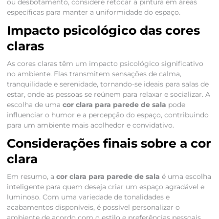
ou desbotamento, considere retocar a pintura em áreas
específicas para manter a uniformidade do espaço.
Impacto psicológico das cores
claras
As cores claras têm um impacto psicológico significativo
no ambiente. Elas transmitem sensações de calma,
tranquilidade e serenidade, tornando-se ideais para salas de
estar, onde as pessoas se reúnem para relaxar e socializar. A
escolha de uma
cor clara para parede de sala
pode
influenciar o humor e a percepção do espaço, contribuindo
para um ambiente mais acolhedor e convidativo.
Considerações finais sobre a cor
clara
Em resumo, a
cor clara para parede de sala
é uma escolha
inteligente para quem deseja criar um espaço agradável e
luminoso. Com uma variedade de tonalidades e
acabamentos disponíveis, é possível personalizar o
ambiente de acordo com o estilo e preferências pessoais.