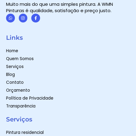
Muito mais do que uma simples pintura. A WMN
Pinturas é qualidade, satisfação e preço justo.
W
I
F
h
n
a
a
s
c
t
t
e
Links
s
a
b
a
g
o
p
r
o
Home
p
a
k
m
-
Quem Somos
f
Serviços
Blog
Contato
Orçamento
Política de Privacidade
Transparência
Serviços
Pintura residencial