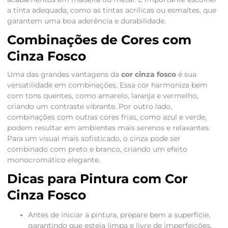
a tinta adequada, como as tintas acrílicas ou esmaltes, que
garantem uma boa aderência e durabilidade.
Combinações de Cores com
Cinza Fosco
Uma das grandes vantagens da
cor cinza fosco
é sua
versatilidade em combinações. Essa cor harmoniza bem
com tons quentes, como amarelo, laranja e vermelho,
criando um contraste vibrante. Por outro lado,
combinações com outras cores frias, como azul e verde,
podem resultar em ambientes mais serenos e relaxantes.
Para um visual mais sofisticado, o cinza pode ser
combinado com preto e branco, criando um efeito
monocromático elegante.
Dicas para Pintura com Cor
Cinza Fosco
Antes de iniciar a pintura, prepare bem a superfície,
garantindo que esteja limpa e livre de imperfeições.