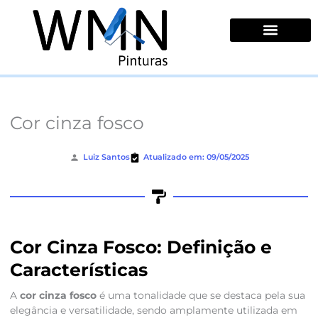
Ir
para
o
conteúdo
Quem Somos
Cor cinza fosco
Luiz Santos
Atualizado em: 09/05/2025
Cor Cinza Fosco: Definição e
Características
A
cor cinza fosco
é uma tonalidade que se destaca pela sua
elegância e versatilidade, sendo amplamente utilizada em