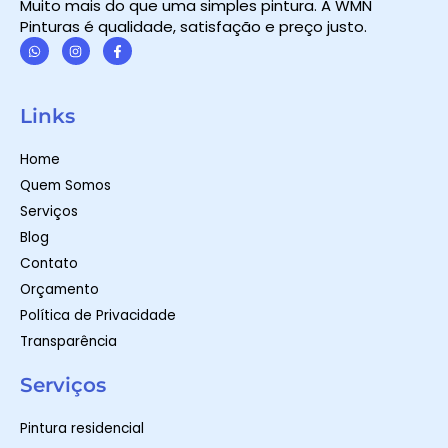
Muito mais do que uma simples pintura. A WMN
Pinturas é qualidade, satisfação e preço justo.
W
I
F
h
n
a
a
s
c
t
t
e
Links
s
a
b
a
g
o
p
r
o
Home
p
a
k
m
-
Quem Somos
f
Serviços
Blog
Contato
Orçamento
Política de Privacidade
Transparência
Serviços
Pintura residencial