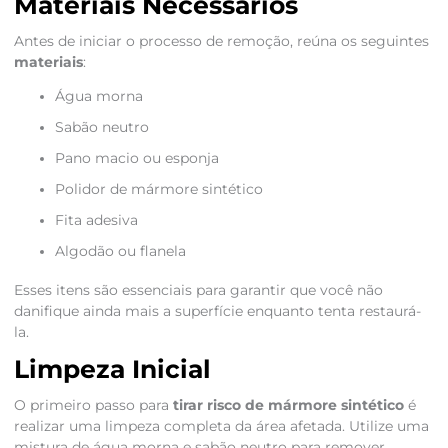
Materiais Necessários
Antes de iniciar o processo de remoção, reúna os seguintes
materiais
:
Água morna
Sabão neutro
Pano macio ou esponja
Polidor de mármore sintético
Fita adesiva
Algodão ou flanela
Esses itens são essenciais para garantir que você não
danifique ainda mais a superfície enquanto tenta restaurá-
la.
Limpeza Inicial
O primeiro passo para
tirar risco de mármore sintético
é
realizar uma limpeza completa da área afetada. Utilize uma
mistura de água morna e sabão neutro para remover