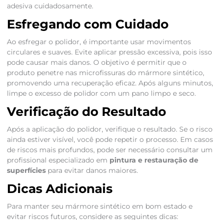
adesiva cuidadosamente.
Esfregando com Cuidado
Ao esfregar o polidor, é importante usar movimentos
circulares e suaves. Evite aplicar pressão excessiva, pois isso
pode causar mais danos. O objetivo é permitir que o
produto penetre nas microfissuras do mármore sintético,
promovendo uma recuperação eficaz. Após alguns minutos,
limpe o excesso de polidor com um pano limpo e seco.
Verificação do Resultado
Após a aplicação do polidor, verifique o resultado. Se o risco
ainda estiver visível, você pode repetir o processo. Em casos
de riscos mais profundos, pode ser necessário consultar um
profissional especializado em
pintura e restauração de
superfícies
para evitar danos maiores.
Dicas Adicionais
Para manter seu mármore sintético em bom estado e
evitar riscos futuros, considere as seguintes dicas: