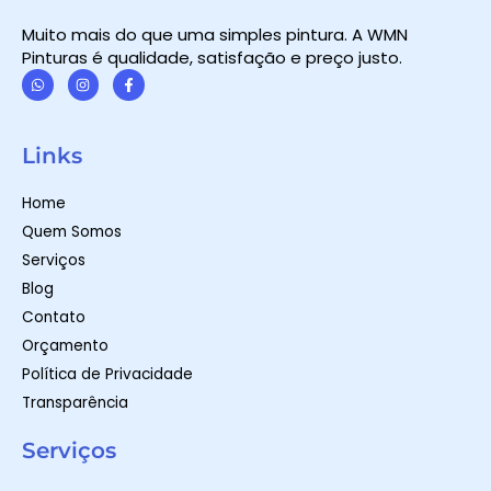
Muito mais do que uma simples pintura. A WMN
Pinturas é qualidade, satisfação e preço justo.
W
I
F
h
n
a
a
s
c
t
t
e
Links
s
a
b
a
g
o
p
r
o
Home
p
a
k
m
-
Quem Somos
f
Serviços
Blog
Contato
Orçamento
Política de Privacidade
Transparência
Serviços