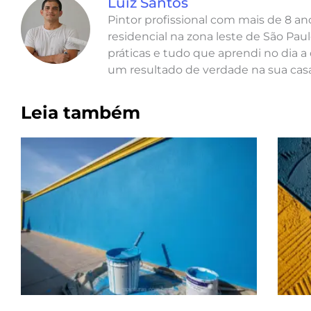
Luiz Santos
Pintor profissional com mais de 8 a
residencial na zona leste de São Paul
práticas e tudo que aprendi no dia a 
um resultado de verdade na sua casa
Leia também