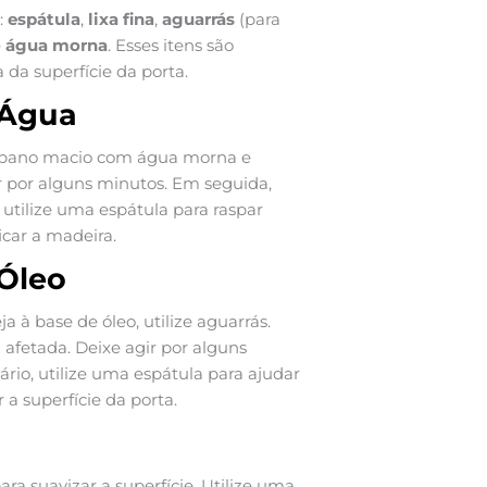
:
espátula
,
lixa fina
,
aguarrás
(para
e
água morna
. Esses itens são
da superfície da porta.
 Água
m pano macio com água morna e
r por alguns minutos. Em seguida,
utilize uma espátula para raspar
car a madeira.
Óleo
a à base de óleo, utilize aguarrás.
fetada. Deixe agir por alguns
rio, utilize uma espátula para ajudar
a superfície da porta.
ara suavizar a superfície. Utilize uma