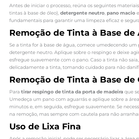
Antes de iniciar o processo, reúna os seguintes materiais
tintas à base de óleo),
detergente neutro
,
pano macio
fundamentais para garantir uma limpeza eficaz e segura 
Remoção de Tinta à Base de
Se a tinta for à base de água, comece umedecendo u
detergente neutro. Aplique sobre o respingo e deixe agi
esfregue suavemente com o pano. Caso a tinta não saia, 
delicadamente a tinta, tomando cuidado para não danifi
Remoção de Tinta à Base de 
Para
tirar respingo de tinta da porta de madeira
que sej
Umedeça um pano com aguarrás e aplique sobre a área a
minutos e, em seguida, esfregue suavemente. Se necessá
na remoção, mas sempre com cautela para não arranhar 
Uso de Lixa Fina
Após a remoção inicial, pode ser necessário lixar a área p