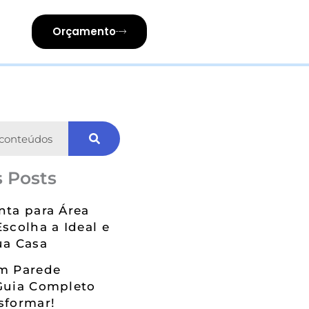
Orçamento
 Posts
nta para Área
Escolha a Ideal e
ua Casa
em Parede
Guia Completo
sformar!