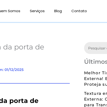
uem Somos
Serviços
Blog
Contato
Search
a da porta de
Últimos
m: 01/12/2025
Melhor Ti
Externa! 
Proteja s
Textura 
 da porta de
Externa: 
para Tran