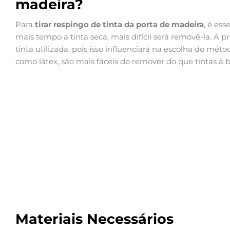
madeira?
Para
tirar respingo de tinta da porta de madeira
, é es
mais tempo a tinta seca, mais difícil será removê-la. A pr
tinta utilizada, pois isso influenciará na escolha do mét
como látex, são mais fáceis de remover do que tintas à b
Materiais Necessários