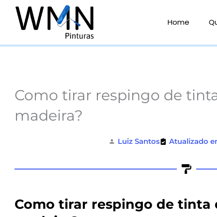
Ir
para
Home
Q
o
conteúdo
Como tirar respingo de tint
madeira?
Luiz Santos
Atualizado e
Como tirar respingo de tinta