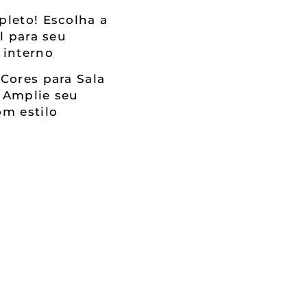
leto! Escolha a
al para seu
 interno
Cores para Sala
 Amplie seu
m estilo