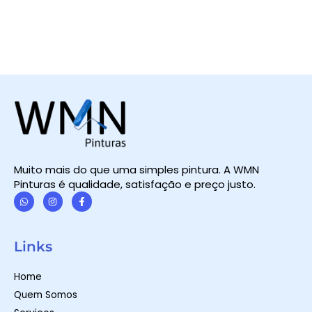
Muito mais do que uma simples pintura. A WMN
Pinturas é qualidade, satisfação e preço justo.
W
I
F
h
n
a
a
s
c
t
t
e
Links
s
a
b
a
g
o
p
r
o
Home
p
a
k
m
-
Quem Somos
f