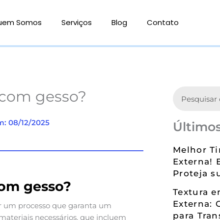
uem Somos
Serviços
Blog
Contato
Search
 com gesso?
m: 08/12/2025
Últimos
Melhor Ti
Externa! 
Proteja s
com gesso?
Textura 
Externa: 
uir um processo que garanta um
para Tran
 materiais necessários, que incluem