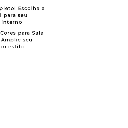
leto! Escolha a
al para seu
 interno
Cores para Sala
 Amplie seu
m estilo