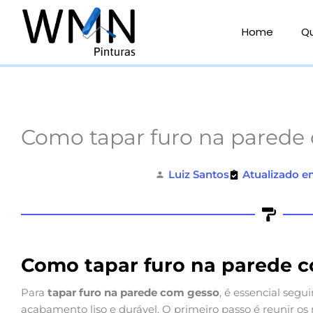
Ir
para
Home
Q
o
conteúdo
Como tapar furo na parede
Luiz Santos
Atualizado e
Como tapar furo na parede 
Para
tapar furo na parede com gesso
, é essencial seg
acabamento liso e durável. O primeiro passo é reunir os