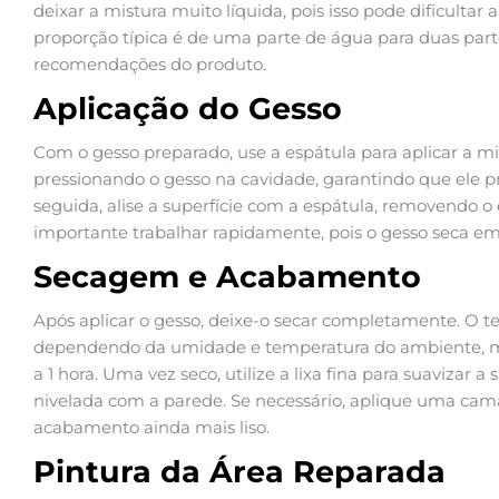
deixar a mistura muito líquida, pois isso pode dificultar
proporção típica é de uma parte de água para duas part
recomendações do produto.
Aplicação do Gesso
Com o gesso preparado, use a espátula para aplicar a m
pressionando o gesso na cavidade, garantindo que ele
seguida, alise a superfície com a espátula, removendo o
importante trabalhar rapidamente, pois o gesso seca e
Secagem e Acabamento
Após aplicar o gesso, deixe-o secar completamente. O 
dependendo da umidade e temperatura do ambiente, m
a 1 hora. Uma vez seco, utilize a lixa fina para suavizar a
nivelada com a parede. Se necessário, aplique uma ca
acabamento ainda mais liso.
Pintura da Área Reparada