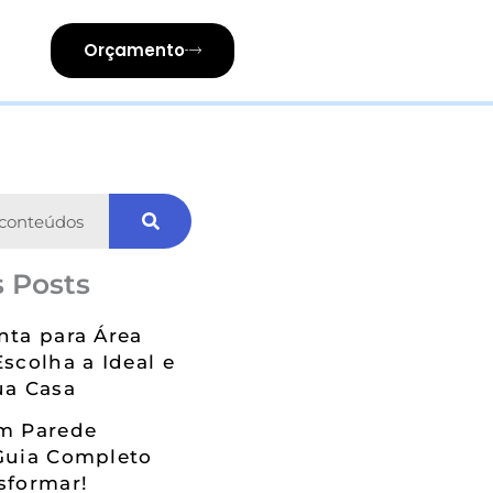
Orçamento
 Posts
nta para Área
Escolha a Ideal e
ua Casa
em Parede
Guia Completo
sformar!