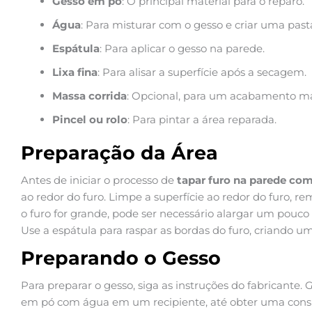
Gesso em pó
: O principal material para o reparo.
Água
: Para misturar com o gesso e criar uma past
Espátula
: Para aplicar o gesso na parede.
Lixa fina
: Para alisar a superfície após a secagem.
Massa corrida
: Opcional, para um acabamento mai
Pincel ou rolo
: Para pintar a área reparada.
Preparação da Área
Antes de iniciar o processo de
tapar furo na parede co
ao redor do furo. Limpe a superfície ao redor do furo, r
o furo for grande, pode ser necessário alargar um pouco
Use a espátula para raspar as bordas do furo, criando u
Preparando o Gesso
Para preparar o gesso, siga as instruções do fabricante.
em pó com água em um recipiente, até obter uma consi