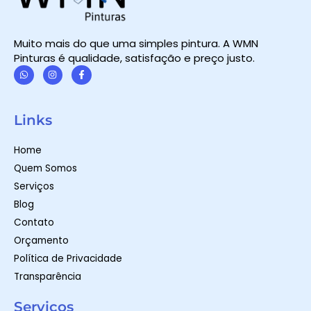
Muito mais do que uma simples pintura. A WMN
Pinturas é qualidade, satisfação e preço justo.
W
I
F
h
n
a
a
s
c
t
t
e
Links
s
a
b
a
g
o
p
r
o
Home
p
a
k
m
-
Quem Somos
f
Serviços
Blog
Contato
Orçamento
Política de Privacidade
Transparência
Serviços