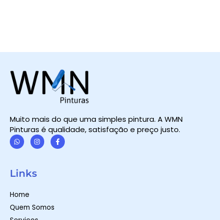
Muito mais do que uma simples pintura. A WMN
Pinturas é qualidade, satisfação e preço justo.
W
I
F
h
n
a
a
s
c
t
t
e
Links
s
a
b
a
g
o
p
r
o
Home
p
a
k
m
-
Quem Somos
f