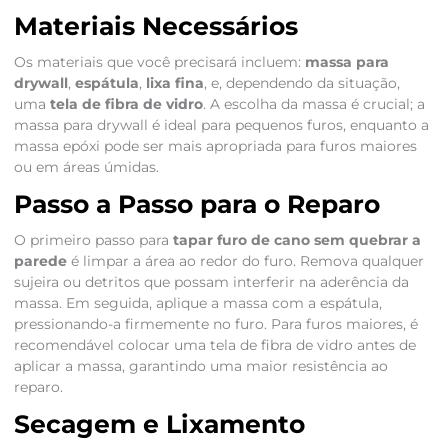
Materiais Necessários
Os materiais que você precisará incluem:
massa para
drywall
,
espátula
,
lixa fina
, e, dependendo da situação,
uma
tela de fibra de vidro
. A escolha da massa é crucial; a
massa para drywall é ideal para pequenos furos, enquanto a
massa epóxi pode ser mais apropriada para furos maiores
ou em áreas úmidas.
Passo a Passo para o Reparo
O primeiro passo para
tapar furo de cano sem quebrar a
parede
é limpar a área ao redor do furo. Remova qualquer
sujeira ou detritos que possam interferir na aderência da
massa. Em seguida, aplique a massa com a espátula,
pressionando-a firmemente no furo. Para furos maiores, é
recomendável colocar uma tela de fibra de vidro antes de
aplicar a massa, garantindo uma maior resistência ao
reparo.
Secagem e Lixamento