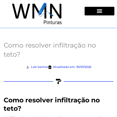
Ir
para
o
conteúdo
Quem Somos
Como resolver infiltração no
teto?
Luiz Santos
Atualizado em: 30/01/2026
Como resolver infiltração no
teto?