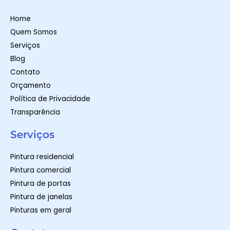
s
a
b
a
g
o
p
r
o
Home
p
a
k
m
-
Quem Somos
f
Serviços
Blog
Contato
Orçamento
Política de Privacidade
Transparência
Serviços
Pintura residencial
Pintura comercial
Pintura de portas
Pintura de janelas
Pinturas em geral