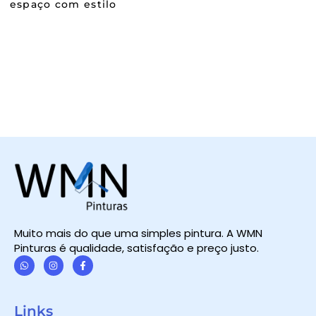
espaço com estilo
Muito mais do que uma simples pintura. A WMN
Pinturas é qualidade, satisfação e preço justo.
W
I
F
h
n
a
a
s
c
t
t
e
Links