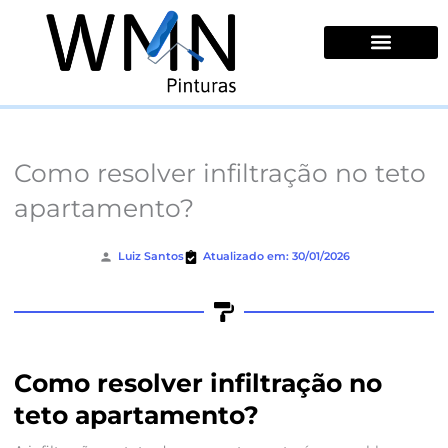
Ir
para
o
conteúdo
Quem Somos
Como resolver infiltração no teto
apartamento?
Luiz Santos
Atualizado em: 30/01/2026
Como resolver infiltração no
teto apartamento?