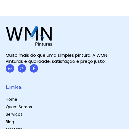
Muito mais do que uma simples pintura. A WMN
Pinturas é qualidade, satisfação e preço justo.
W
I
F
h
n
a
a
s
c
t
t
e
Links
s
a
b
a
g
o
p
r
o
Home
p
a
k
m
-
Quem Somos
f
Serviços
Blog