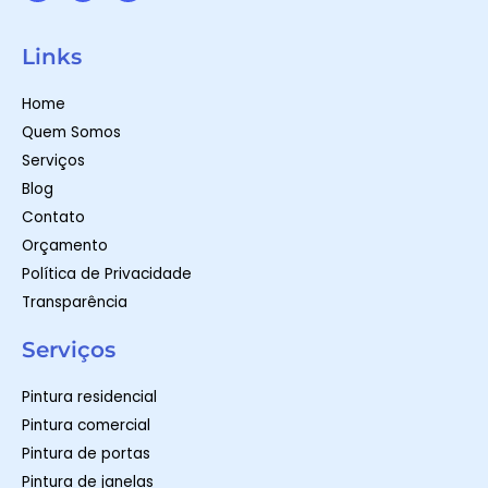
W
I
F
h
n
a
a
s
c
t
t
e
Links
s
a
b
a
g
o
p
r
o
Home
p
a
k
m
-
Quem Somos
f
Serviços
Blog
Contato
Orçamento
Política de Privacidade
Transparência
Serviços
Pintura residencial
Pintura comercial
Pintura de portas
Pintura de janelas