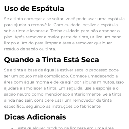
Uso de Espátula
Se a tinta começar a se soltar, você pode usar uma espátula
para ajudar a removê-la. Com cuidado, deslize a espátula
sob a tinta e levante-a. Tenha cuidado para não arranhar o
piso. Após remover a maior parte da tinta, utilize um pano
limpo e úmido para limpar a área e remover qualquer
resíduo de sabão ou tinta.
Quando a Tinta Está Seca
Se a tinta à base de água já estiver seca, o processo pode
ser um pouco mais complicado. Comece umedecendo a
área com água morna e deixe agir por alguns minutos. Isso
ajudará a amolecer a tinta. Em seguida, use a esponja e o
sabão neutro como mencionado anteriormente. Se a tinta
ainda não sair, considere usar um removedor de tinta
específico, seguindo as instruções do fabricante.
Dicas Adicionais
Teste qualquer produto de limpeza em uma área