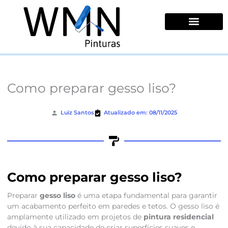
Ir
para
o
conteúdo
Quem Somos
Como preparar gesso liso?
Luiz Santos
Atualizado em: 08/11/2025
Como preparar gesso liso?
Preparar
gesso liso
é uma etapa fundamental para garantir
um acabamento perfeito em paredes e tetos. O gesso liso é
amplamente utilizado em projetos de
pintura residencial
devido à sua capacidade de criar superfícies suaves e