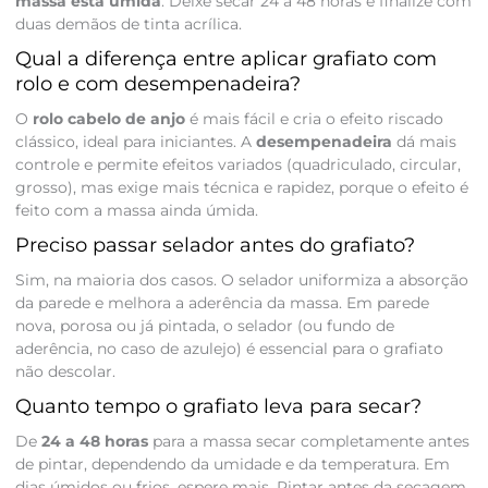
massa está úmida
. Deixe secar 24 a 48 horas e finalize com
duas demãos de tinta acrílica.
Qual a diferença entre aplicar grafiato com
rolo e com desempenadeira?
O
rolo cabelo de anjo
é mais fácil e cria o efeito riscado
clássico, ideal para iniciantes. A
desempenadeira
dá mais
controle e permite efeitos variados (quadriculado, circular,
grosso), mas exige mais técnica e rapidez, porque o efeito é
feito com a massa ainda úmida.
Preciso passar selador antes do grafiato?
Sim, na maioria dos casos. O selador uniformiza a absorção
da parede e melhora a aderência da massa. Em parede
nova, porosa ou já pintada, o selador (ou fundo de
aderência, no caso de azulejo) é essencial para o grafiato
não descolar.
Quanto tempo o grafiato leva para secar?
De
24 a 48 horas
para a massa secar completamente antes
de pintar, dependendo da umidade e da temperatura. Em
dias úmidos ou frios, espere mais. Pintar antes da secagem