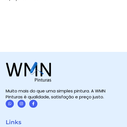
Muito mais do que uma simples pintura. A WMN
Pinturas é qualidade, satisfação e preço justo.
W
I
F
h
n
a
a
s
c
t
t
e
Links
s
a
b