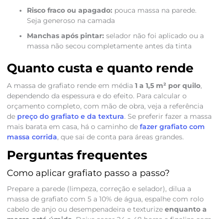
Risco fraco ou apagado:
pouca massa na parede.
Seja generoso na camada
Manchas após pintar:
selador não foi aplicado ou a
massa não secou completamente antes da tinta
Quanto custa e quanto rende
A massa de grafiato rende em média
1 a 1,5 m² por quilo
,
dependendo da espessura e do efeito. Para calcular o
orçamento completo, com mão de obra, veja a referência
de
preço do grafiato e da textura
. Se preferir fazer a massa
mais barata em casa, há o caminho de
fazer grafiato com
massa corrida
, que sai de conta para áreas grandes.
Perguntas frequentes
Como aplicar grafiato passo a passo?
Prepare a parede (limpeza, correção e selador), dilua a
massa de grafiato com 5 a 10% de água, espalhe com rolo
cabelo de anjo ou desempenadeira e texturize
enquanto a