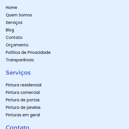
a
g
o
p
r
o
Home
p
a
k
m
-
Quem Somos
f
Serviços
Blog
Contato
Orçamento
Política de Privacidade
Transparência
Serviços
Pintura residencial
Pintura comercial
Pintura de portas
Pintura de janelas
Pinturas em geral
Contato