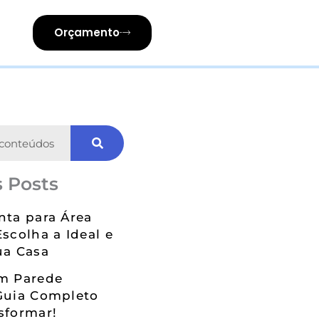
Orçamento
 Posts
nta para Área
Escolha a Ideal e
ua Casa
em Parede
Guia Completo
sformar!