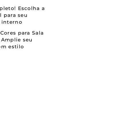
leto! Escolha a
al para seu
 interno
Cores para Sala
 Amplie seu
m estilo