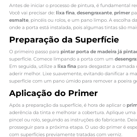
Antes de iniciar o processo de pintura, é fundamental re
Você vai precisar de:
lixa fina
,
desengraxante
,
primer
pa
esmalte
, pincéis ou rolos, e um pano limpo. A escolha 
onde a porta está instalada, pois algumas tintas são mai
Preparação da Superfície
O primeiro passo para
pintar porta de madeira já pint
superfície. Comece limpando a porta com um
desengra
Em seguida, utilize a
lixa fina
para desgastar a camada de
aderir melhor. Lixe suavemente, evitando danificar a ma
superfície com um pano úmido para remover a poeira g
Aplicação do Primer
Após a preparação da superfície, é hora de aplicar o
pri
aderência da tinta e melhorar a cobertura. Aplique u
pincel ou rolo, seguindo as instruções do fabricante. D
prosseguir para a próxima etapa. O uso do primer é esp
com superfícies previamente tratadas com verniz.