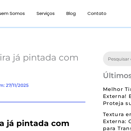
uem Somos
Serviços
Blog
Contato
Search
ra já pintada com
Últimos
m: 27/11/2025
Melhor Ti
Externa! 
Proteja s
Textura 
a já pintada com
Externa: 
para Tran