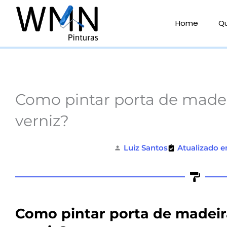
Ir
para
Home
Q
o
conteúdo
Como pintar porta de madei
verniz?
Luiz Santos
Atualizado e
Como pintar porta de madeir