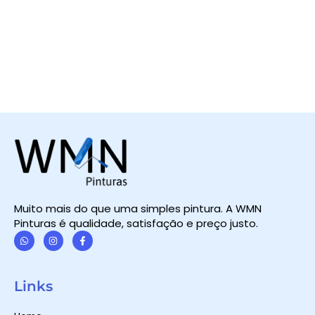
Muito mais do que uma simples pintura. A WMN
Pinturas é qualidade, satisfação e preço justo.
W
I
F
h
n
a
a
s
c
t
t
e
Links
s
a
b
a
g
o
p
r
o