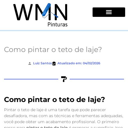
Ir
para
o
conteúdo
Quem Somos
Como pintar o teto de laje?
Luiz Santos
Atualizado em: 04/02/2026
Como pintar o teto de laje?
Pintar o teto de laje é uma tarefa que pode parecer
desafiadora, mas com as técnicas e ferramentas adequadas,
você pode obter um acabamento profissional. O primeiro
passo para
pintar o teto de laje
é preparar a superfície. Isso