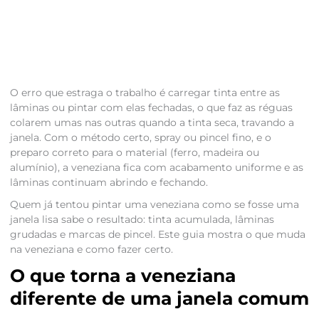
O erro que estraga o trabalho é carregar tinta entre as
lâminas ou pintar com elas fechadas, o que faz as réguas
colarem umas nas outras quando a tinta seca, travando a
janela. Com o método certo, spray ou pincel fino, e o
preparo correto para o material (ferro, madeira ou
alumínio), a veneziana fica com acabamento uniforme e as
lâminas continuam abrindo e fechando.
Quem já tentou pintar uma veneziana como se fosse uma
janela lisa sabe o resultado: tinta acumulada, lâminas
grudadas e marcas de pincel. Este guia mostra o que muda
na veneziana e como fazer certo.
O que torna a veneziana
diferente de uma janela comum