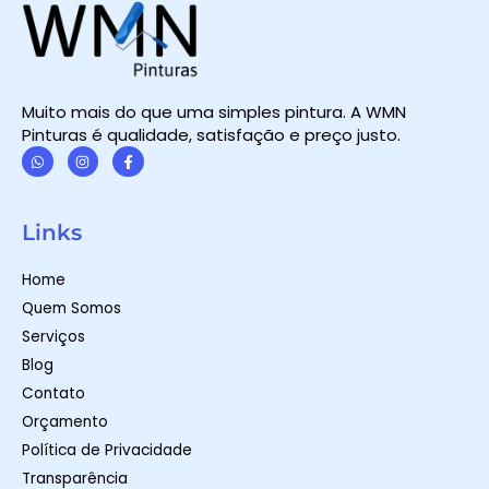
Muito mais do que uma simples pintura. A WMN
Pinturas é qualidade, satisfação e preço justo.
W
I
F
h
n
a
a
s
c
t
t
e
Links
s
a
b
a
g
o
p
r
o
Home
p
a
k
m
-
Quem Somos
f
Serviços
Blog
Contato
Orçamento
Política de Privacidade
Transparência