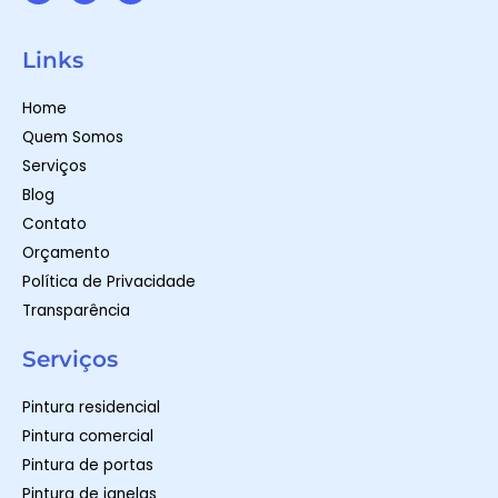
W
I
F
h
n
a
a
s
c
t
t
e
Links
s
a
b
a
g
o
p
r
o
Home
p
a
k
m
-
Quem Somos
f
Serviços
Blog
Contato
Orçamento
Política de Privacidade
Transparência
Serviços
Pintura residencial
Pintura comercial
Pintura de portas
Pintura de janelas