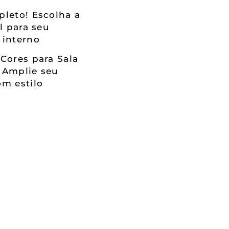
leto! Escolha a
al para seu
 interno
Cores para Sala
 Amplie seu
m estilo