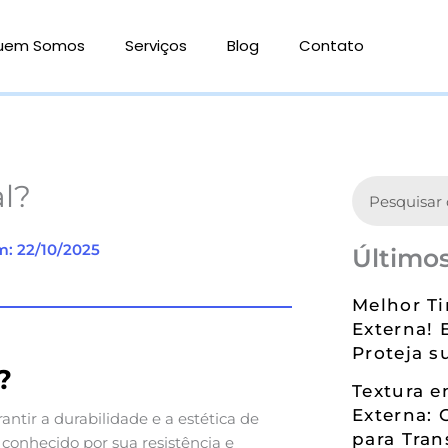
uem Somos
Serviços
Blog
Contato
Search
al?
m: 22/10/2025
Últimos
Melhor Ti
Externa! 
Proteja s
?
Textura 
Externa: 
antir a durabilidade e a estética de
para Tran
 conhecido por sua resistência e