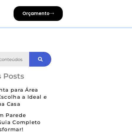
Orçamento
 Posts
nta para Área
Escolha a Ideal e
ua Casa
em Parede
Guia Completo
sformar!