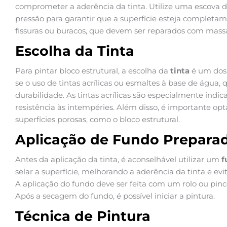
comprometer a aderência da tinta. Utilize uma escova d
pressão para garantir que a superfície esteja completam
fissuras ou buracos, que devem ser reparados com massa 
Escolha da Tinta
Para pintar bloco estrutural, a escolha da
tinta
é um dos
se o uso de tintas acrílicas ou esmaltes à base de água
durabilidade. As tintas acrílicas são especialmente indi
resistência às intempéries. Além disso, é importante opt
superfícies porosas, como o bloco estrutural.
Aplicação de Fundo Prepara
Antes da aplicação da tinta, é aconselhável utilizar um
f
selar a superfície, melhorando a aderência da tinta e e
A aplicação do fundo deve ser feita com um rolo ou pin
Após a secagem do fundo, é possível iniciar a pintura.
Técnica de Pintura