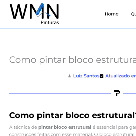
Ir
para
Home
Q
o
conteúdo
Como pintar bloco estrutur
Luiz Santos
Atualizado e
Como pintar bloco estrutural
A técnica de
pintar bloco estrutural
é essencial para gar
construções feitas com esse material. O bloco estrutural,