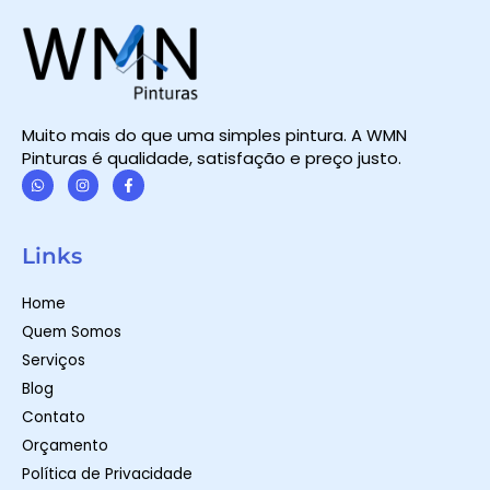
Muito mais do que uma simples pintura. A WMN
Pinturas é qualidade, satisfação e preço justo.
W
I
F
h
n
a
a
s
c
t
t
e
Links
s
a
b
a
g
o
p
r
o
Home
p
a
k
m
-
Quem Somos
f
Serviços
Blog
Contato
Orçamento
Política de Privacidade