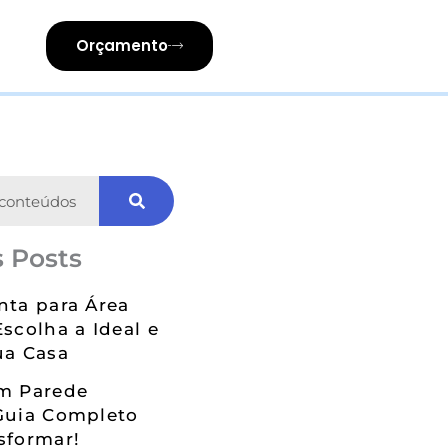
Orçamento
 Posts
nta para Área
Escolha a Ideal e
ua Casa
em Parede
Guia Completo
sformar!