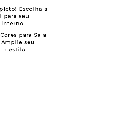
leto! Escolha a
al para seu
 interno
Cores para Sala
 Amplie seu
m estilo