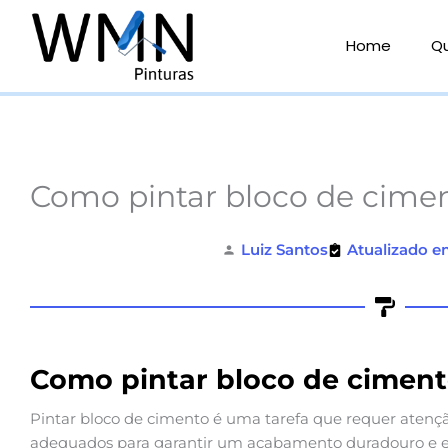
Ir
para
Home
Q
o
conteúdo
Como pintar bloco de cime
Luiz Santos
Atualizado e
Como pintar bloco de cimen
Pintar bloco de cimento é uma tarefa que requer atençã
adequados para garantir um acabamento duradouro e e