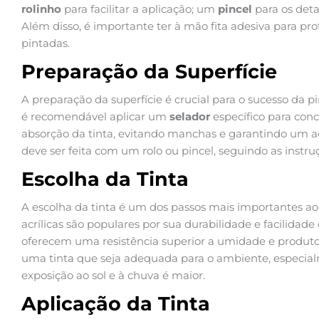
rolinho
para facilitar a aplicação; um
pincel
para os det
Além disso, é importante ter à mão fita adesiva para p
pintadas.
Preparação da Superfície
A preparação da superfície é crucial para o sucesso da p
é recomendável aplicar um
selador
específico para conc
absorção da tinta, evitando manchas e garantindo um a
deve ser feita com um rolo ou pincel, seguindo as instru
Escolha da Tinta
A escolha da tinta é um dos passos mais importantes ao 
acrílicas são populares por sua durabilidade e facilidade
oferecem uma resistência superior a umidade e produto
uma tinta que seja adequada para o ambiente, especialm
exposição ao sol e à chuva é maior.
Aplicação da Tinta