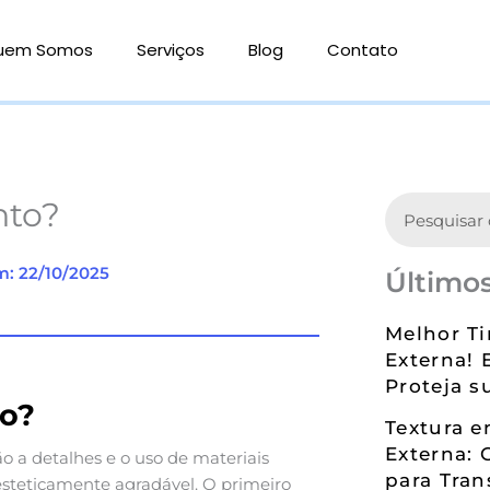
uem Somos
Serviços
Blog
Contato
Search
nto?
m: 22/10/2025
Últimos
Melhor Ti
Externa! 
Proteja s
to?
Textura 
Externa: 
o a detalhes e o uso de materiais
para Tran
steticamente agradável. O primeiro