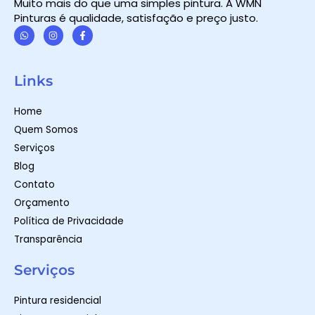
Muito mais do que uma simples pintura. A WMN
Pinturas é qualidade, satisfação e preço justo.
W
I
F
h
n
a
a
s
c
t
t
e
Links
s
a
b
a
g
o
p
r
o
Home
p
a
k
m
-
Quem Somos
f
Serviços
Blog
Contato
Orçamento
Política de Privacidade
Transparência
Serviços
Pintura residencial