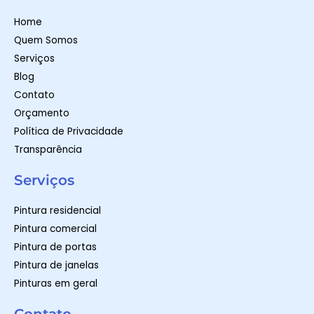
a
g
o
p
r
o
Home
p
a
k
m
-
Quem Somos
f
Serviços
Blog
Contato
Orçamento
Política de Privacidade
Transparência
Serviços
Pintura residencial
Pintura comercial
Pintura de portas
Pintura de janelas
Pinturas em geral