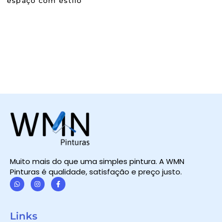
espaço com estilo
Muito mais do que uma simples pintura. A WMN
Pinturas é qualidade, satisfação e preço justo.
W
I
F
h
n
a
a
s
c
t
t
e
Links
s
a
b