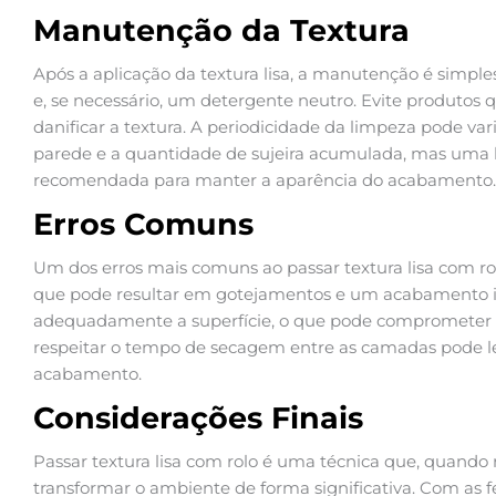
Manutenção da Textura
Após a aplicação da textura lisa, a manutenção é simple
e, se necessário, um detergente neutro. Evite produtos
danificar a textura. A periodicidade da limpeza pode var
parede e a quantidade de sujeira acumulada, mas uma 
recomendada para manter a aparência do acabamento.
Erros Comuns
Um dos erros mais comuns ao passar textura lisa com rol
que pode resultar em gotejamentos e um acabamento irr
adequadamente a superfície, o que pode comprometer a 
respeitar o tempo de secagem entre as camadas pode l
acabamento.
Considerações Finais
Passar textura lisa com rolo é uma técnica que, quando
transformar o ambiente de forma significativa. Com as 