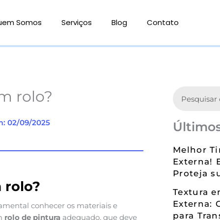
uem Somos
Serviços
Blog
Contato
Search
m rolo?
m: 02/09/2025
Últimos
Melhor Ti
Externa! 
Proteja s
 rolo?
Textura 
Externa: 
damental conhecer os materiais e
para Tran
um
rolo de pintura
adequado, que deve