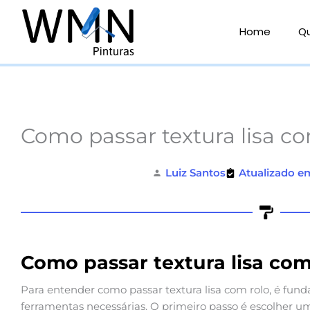
Ir
para
Home
Q
o
conteúdo
Como passar textura lisa co
Luiz Santos
Atualizado e
Como passar textura lisa com
Para entender como passar textura lisa com rolo, é fun
ferramentas necessárias. O primeiro passo é escolher 