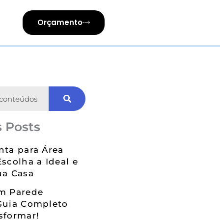
Orçamento
 Posts
nta para Área
Escolha a Ideal e
ua Casa
em Parede
Guia Completo
sformar!