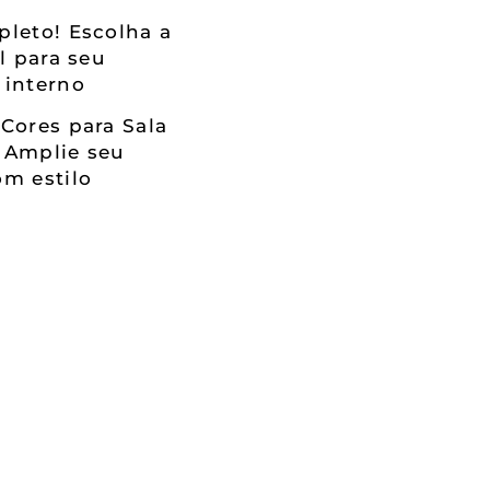
leto! Escolha a
al para seu
 interno
Cores para Sala
 Amplie seu
m estilo