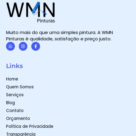
Muito mais do que uma simples pintura. A WMN
Pinturas é qualidade, satisfação e preço justo.
W
I
F
h
n
a
a
s
c
t
t
e
Links
s
a
b
a
g
o
p
r
o
Home
p
a
k
m
-
Quem Somos
f
Serviços
Blog
Contato
Orçamento
Política de Privacidade
Transparência