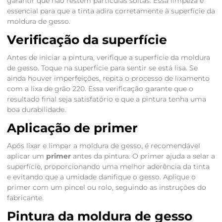
garantir que não restem partículas soltas. Essa limpeza é
essencial para que a tinta adira corretamente à superfície da
moldura de gesso.
Verificação da superfície
Antes de iniciar a pintura, verifique a superfície da moldura
de gesso. Toque na superfície para sentir se está lisa. Se
ainda houver imperfeições, repita o processo de lixamento
com a lixa de grão 220. Essa verificação garante que o
resultado final seja satisfatório e que a pintura tenha uma
boa durabilidade.
Aplicação de primer
Após lixar e limpar a moldura de gesso, é recomendável
aplicar um
primer
antes da pintura. O primer ajuda a selar a
superfície, proporcionando uma melhor aderência da tinta
e evitando que a umidade danifique o gesso. Aplique o
primer com um pincel ou rolo, seguindo as instruções do
fabricante.
Pintura da moldura de gesso