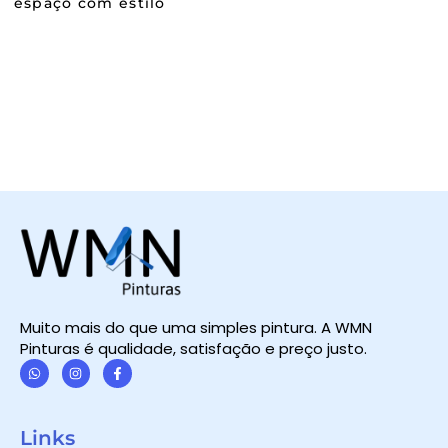
espaço com estilo
Muito mais do que uma simples pintura. A WMN
Pinturas é qualidade, satisfação e preço justo.
W
I
F
h
n
a
a
s
c
t
t
e
Links
s
a
b