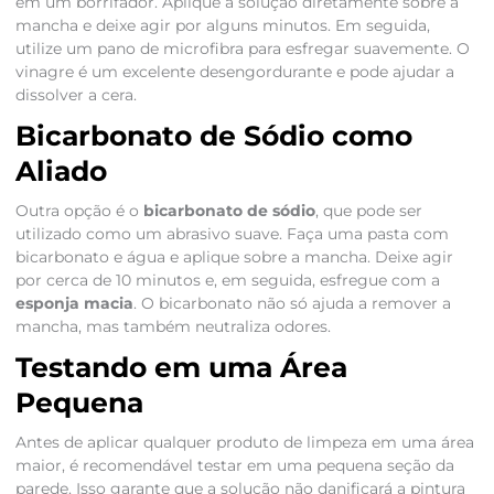
em um borrifador. Aplique a solução diretamente sobre a
mancha e deixe agir por alguns minutos. Em seguida,
utilize um pano de microfibra para esfregar suavemente. O
vinagre é um excelente desengordurante e pode ajudar a
dissolver a cera.
Bicarbonato de Sódio como
Aliado
Outra opção é o
bicarbonato de sódio
, que pode ser
utilizado como um abrasivo suave. Faça uma pasta com
bicarbonato e água e aplique sobre a mancha. Deixe agir
por cerca de 10 minutos e, em seguida, esfregue com a
esponja macia
. O bicarbonato não só ajuda a remover a
mancha, mas também neutraliza odores.
Testando em uma Área
Pequena
Antes de aplicar qualquer produto de limpeza em uma área
maior, é recomendável testar em uma pequena seção da
parede. Isso garante que a solução não danificará a pintura