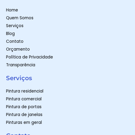
a
g
o
p
r
o
Home
p
a
k
m
-
Quem Somos
f
Serviços
Blog
Contato
Orçamento
Política de Privacidade
Transparência
Serviços
Pintura residencial
Pintura comercial
Pintura de portas
Pintura de janelas
Pinturas em geral