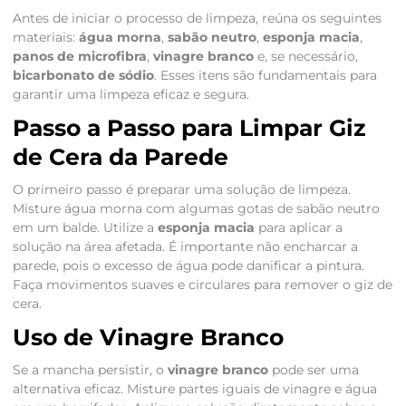
Antes de iniciar o processo de limpeza, reúna os seguintes
materiais:
água morna
,
sabão neutro
,
esponja macia
,
panos de microfibra
,
vinagre branco
e, se necessário,
bicarbonato de sódio
. Esses itens são fundamentais para
garantir uma limpeza eficaz e segura.
Passo a Passo para Limpar Giz
de Cera da Parede
O primeiro passo é preparar uma solução de limpeza.
Misture água morna com algumas gotas de sabão neutro
em um balde. Utilize a
esponja macia
para aplicar a
solução na área afetada. É importante não encharcar a
parede, pois o excesso de água pode danificar a pintura.
Faça movimentos suaves e circulares para remover o giz de
cera.
Uso de Vinagre Branco
Se a mancha persistir, o
vinagre branco
pode ser uma
alternativa eficaz. Misture partes iguais de vinagre e água