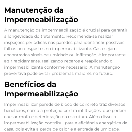
Manutenção da
Impermeabilização
A manutenção da impermeabilização é crucial para garantir
a longevidade do tratamento. Recomenda-se realizar
inspeções periódicas nas paredes para identificar possíveis
falhas ou desgastes no impermeabilizante. Caso sejam
encontrados sinais de umidade ou infiltração, é importante
agir rapidamente, realizando reparos e reaplicando o
impermeabilizante conforme necessário. A manutenção
preventiva pode evitar problemas maiores no futuro.
Benefícios da
Impermeabilização
Impermeabilizar parede de bloco de concreto traz diversos
benefícios, como a proteção contra infiltrações, que podem
causar mofo e deterioração da estrutura. Além disso, a
impermeabilização contribui para a eficiência energética da
casa, pois evita a perda de calor e a entrada de umidade,