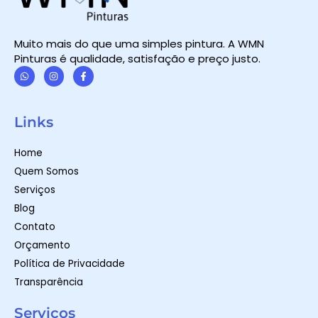
Muito mais do que uma simples pintura. A WMN
Pinturas é qualidade, satisfação e preço justo.
W
I
F
h
n
a
a
s
c
t
t
e
Links
s
a
b
a
g
o
p
r
o
Home
p
a
k
m
-
Quem Somos
f
Serviços
Blog
Contato
Orçamento
Política de Privacidade
Transparência
Serviços