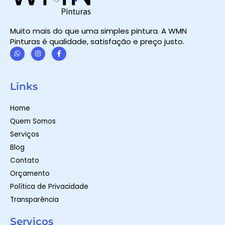
Muito mais do que uma simples pintura. A WMN
Pinturas é qualidade, satisfação e preço justo.
W
I
F
h
n
a
a
s
c
t
t
e
Links
s
a
b
a
g
o
p
r
o
Home
p
a
k
m
-
Quem Somos
f
Serviços
Blog
Contato
Orçamento
Política de Privacidade
Transparência
Serviços