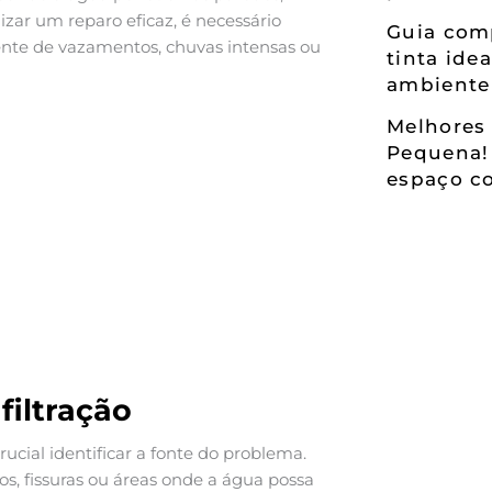
zar um reparo eficaz, é necessário
Guia comp
niente de vazamentos, chuvas intensas ou
tinta ide
ambiente
Melhores 
Pequena!
espaço co
filtração
crucial identificar a fonte do problema.
os, fissuras ou áreas onde a água possa