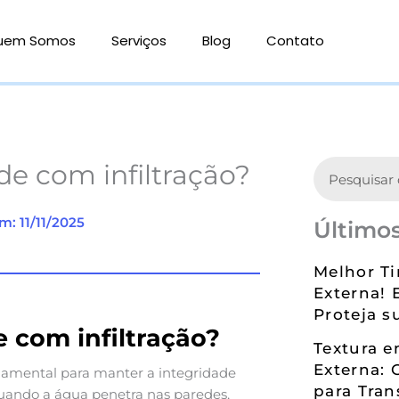
uem Somos
Serviços
Blog
Contato
Search
e com infiltração?
m: 11/11/2025
Últimos
Melhor Ti
Externa! 
Proteja s
 com infiltração?
Textura 
Externa: 
amental para manter a integridade
para Tran
 quando a água penetra nas paredes,