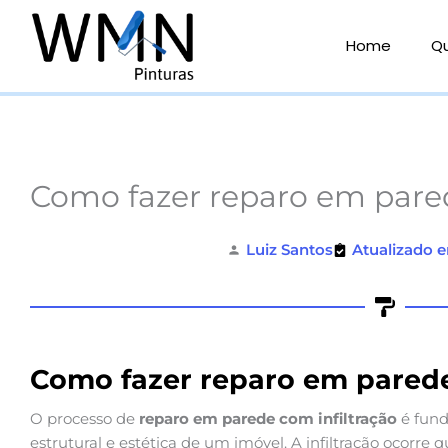
Ir
para
Home
Q
o
conteúdo
Como fazer reparo em pared
Luiz Santos
Atualizado e
Como fazer reparo em parede
O processo de
reparo em parede com infiltração
é fund
estrutural e estética de um imóvel. A infiltração ocorre