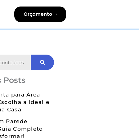
Orçamento
 Posts
nta para Área
Escolha a Ideal e
ua Casa
em Parede
Guia Completo
sformar!