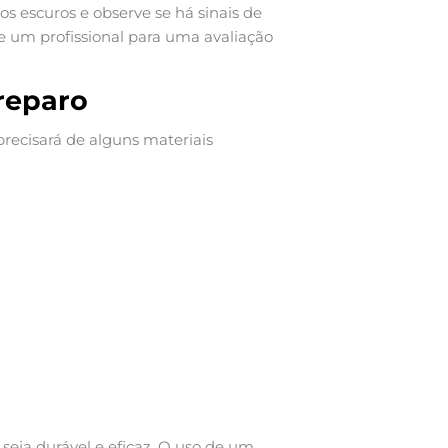
os escuros e observe se há sinais de
e um profissional para uma avaliação
 reparo
 precisará de alguns materiais
 seja durável e eficaz. O uso de um