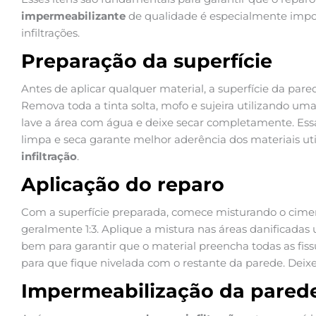
impermeabilizante
de qualidade é especialmente impor
infiltrações.
Preparação da superfície
Antes de aplicar qualquer material, a superfície da pa
Remova toda a tinta solta, mofo e sujeira utilizando u
lave a área com água e deixe secar completamente. Essa 
limpa e seca garante melhor aderência dos materiais ut
infiltração
.
Aplicação do reparo
Com a superfície preparada, comece misturando o cimen
geralmente 1:3. Aplique a mistura nas áreas danificadas 
bem para garantir que o material preencha todas as fissur
para que fique nivelada com o restante da parede. Deixe
Impermeabilização da pared