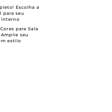
leto! Escolha a
al para seu
 interno
Cores para Sala
 Amplie seu
m estilo