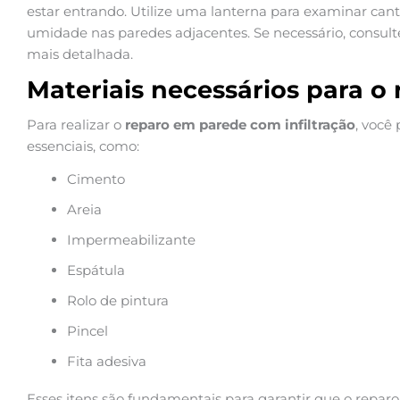
estar entrando. Utilize uma lanterna para examinar cant
umidade nas paredes adjacentes. Se necessário, consult
mais detalhada.
Materiais necessários para o
Para realizar o
reparo em parede com infiltração
, você
essenciais, como:
Cimento
Areia
Impermeabilizante
Espátula
Rolo de pintura
Pincel
Fita adesiva
Esses itens são fundamentais para garantir que o reparo