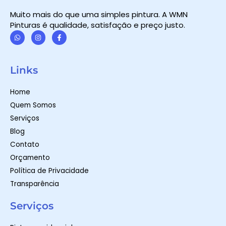
Muito mais do que uma simples pintura. A WMN
Pinturas é qualidade, satisfação e preço justo.
W
I
F
h
n
a
a
s
c
t
t
e
Links
s
a
b
a
g
o
p
r
o
Home
p
a
k
m
-
Quem Somos
f
Serviços
Blog
Contato
Orçamento
Política de Privacidade
Transparência
Serviços