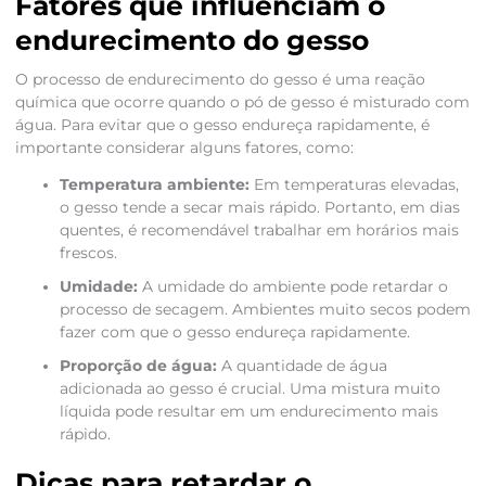
Fatores que influenciam o
endurecimento do gesso
O processo de endurecimento do gesso é uma reação
química que ocorre quando o pó de gesso é misturado com
água. Para evitar que o gesso endureça rapidamente, é
importante considerar alguns fatores, como:
Temperatura ambiente:
Em temperaturas elevadas,
o gesso tende a secar mais rápido. Portanto, em dias
quentes, é recomendável trabalhar em horários mais
frescos.
Umidade:
A umidade do ambiente pode retardar o
processo de secagem. Ambientes muito secos podem
fazer com que o gesso endureça rapidamente.
Proporção de água:
A quantidade de água
adicionada ao gesso é crucial. Uma mistura muito
líquida pode resultar em um endurecimento mais
rápido.
Dicas para retardar o