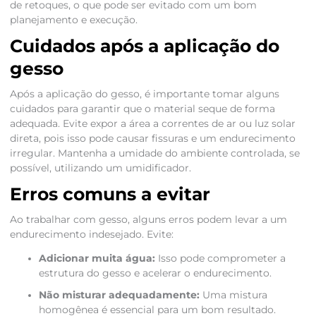
de retoques, o que pode ser evitado com um bom
planejamento e execução.
Cuidados após a aplicação do
gesso
Após a aplicação do gesso, é importante tomar alguns
cuidados para garantir que o material seque de forma
adequada. Evite expor a área a correntes de ar ou luz solar
direta, pois isso pode causar fissuras e um endurecimento
irregular. Mantenha a umidade do ambiente controlada, se
possível, utilizando um umidificador.
Erros comuns a evitar
Ao trabalhar com gesso, alguns erros podem levar a um
endurecimento indesejado. Evite:
Adicionar muita água:
Isso pode comprometer a
estrutura do gesso e acelerar o endurecimento.
Não misturar adequadamente:
Uma mistura
homogênea é essencial para um bom resultado.