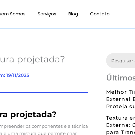
uem Somos
Serviços
Blog
Contato
Search
ura projetada?
m: 19/11/2025
Últimos
Melhor Ti
Externa! 
Proteja s
ra projetada?
Textura 
Externa: 
compreender os componentes e a técnica
para Tran
da é uma mistura que permite criar