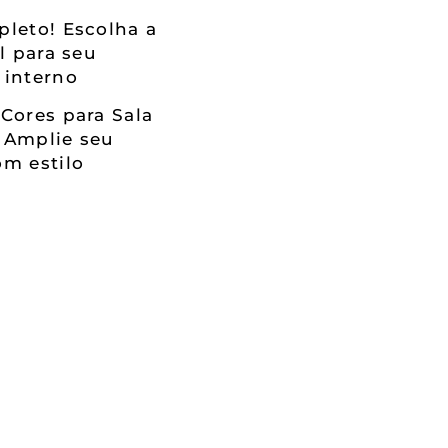
leto! Escolha a
al para seu
 interno
Cores para Sala
 Amplie seu
m estilo