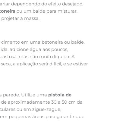
variar dependendo do efeito desejado.
toneira
ou um balde para misturar,
 projetar a massa.
 o cimento em uma betoneira ou balde.
da, adicione água aos poucos,
astosa, mas não muito líquida. A
ca, a aplicação será difícil, e se estiver
na parede. Utilize uma
pistola de
a de aproximadamente 30 a 50 cm da
rculares ou em zigue-zague,
 em pequenas áreas para garantir que