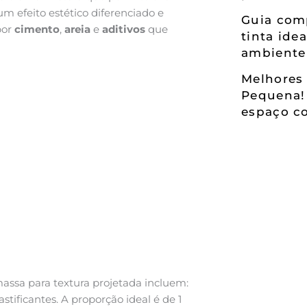
 efeito estético diferenciado e
Guia comp
por
cimento
,
areia
e
aditivos
que
tinta ide
ambiente
Melhores 
Pequena!
espaço co
massa para textura projetada incluem:
stificantes. A proporção ideal é de 1