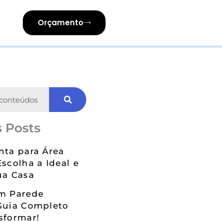
Orçamento
 Posts
nta para Área
Escolha a Ideal e
ua Casa
em Parede
Guia Completo
sformar!