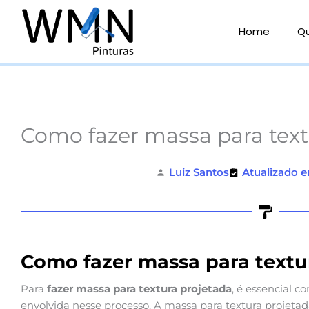
Ir
para
Home
Q
o
conteúdo
Como fazer massa para text
Luiz Santos
Atualizado e
Como fazer massa para textu
Para
fazer massa para textura projetada
, é essencial 
envolvida nesse processo. A massa para textura projeta