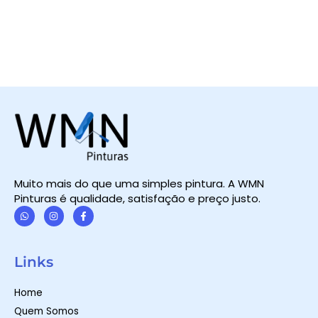
Muito mais do que uma simples pintura. A WMN
Pinturas é qualidade, satisfação e preço justo.
W
I
F
h
n
a
a
s
c
t
t
e
Links
s
a
b
a
g
o
p
r
o
Home
p
a
k
m
-
Quem Somos
f