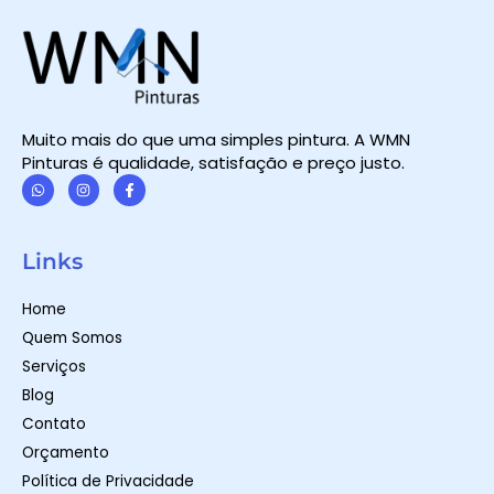
Muito mais do que uma simples pintura. A WMN
Pinturas é qualidade, satisfação e preço justo.
W
I
F
h
n
a
a
s
c
t
t
e
Links
s
a
b
a
g
o
p
r
o
Home
p
a
k
m
-
Quem Somos
f
Serviços
Blog
Contato
Orçamento
Política de Privacidade