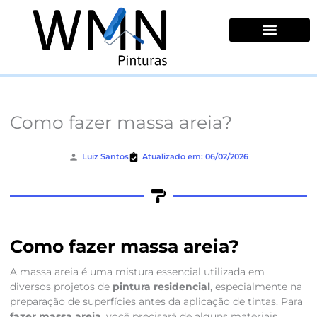
Ir
para
o
conteúdo
Quem Somos
Como fazer massa areia?
Luiz Santos
Atualizado em: 06/02/2026
Como fazer massa areia?
A massa areia é uma mistura essencial utilizada em
diversos projetos de
pintura residencial
, especialmente na
preparação de superfícies antes da aplicação de tintas. Para
fazer massa areia
, você precisará de alguns materiais