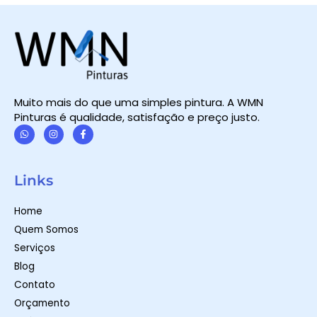
Muito mais do que uma simples pintura. A WMN
Pinturas é qualidade, satisfação e preço justo.
W
I
F
h
n
a
a
s
c
t
t
e
Links
s
a
b
a
g
o
p
r
o
Home
p
a
k
m
-
Quem Somos
f
Serviços
Blog
Contato
Orçamento