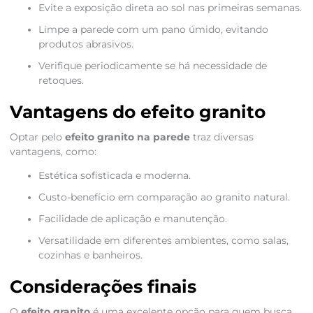
Evite a exposição direta ao sol nas primeiras semanas.
Limpe a parede com um pano úmido, evitando
produtos abrasivos.
Verifique periodicamente se há necessidade de
retoques.
Vantagens do efeito granito
Optar pelo
efeito granito na parede
traz diversas
vantagens, como:
Estética sofisticada e moderna.
Custo-benefício em comparação ao granito natural.
Facilidade de aplicação e manutenção.
Versatilidade em diferentes ambientes, como salas,
cozinhas e banheiros.
Considerações finais
O
efeito granito
é uma excelente opção para quem busca