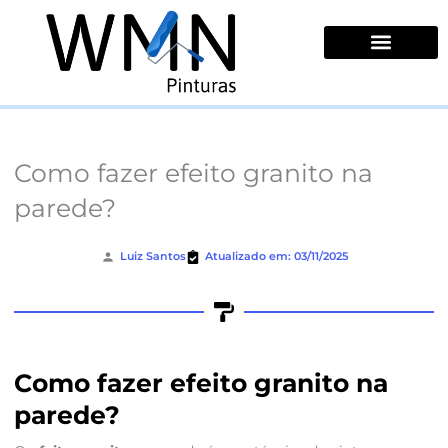
Ir
para
o
conteúdo
Quem Somos
Como fazer efeito granito na
parede?
Luiz Santos
Atualizado em: 03/11/2025
Como fazer efeito granito na
parede?