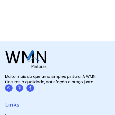
Muito mais do que uma simples pintura. A WMN
Pinturas é qualidade, satisfação e preço justo.
W
I
F
h
n
a
a
s
c
t
t
e
Links
s
a
b
a
g
o
p
r
o