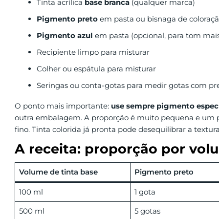
Tinta acrílica
base branca
(qualquer marca)
Pigmento preto
em pasta ou bisnaga de coloraç
Pigmento azul
em pasta (opcional, para tom mais 
Recipiente limpo para misturar
Colher ou espátula para misturar
Seringas ou conta-gotas para medir gotas com pr
O ponto mais importante:
use sempre pigmento específ
outra embalagem. A proporção é muito pequena e um 
fino. Tinta colorida já pronta pode desequilibrar a textu
A receita: proporção por vol
Volume de tinta base
Pigmento preto
100 ml
1 gota
500 ml
5 gotas