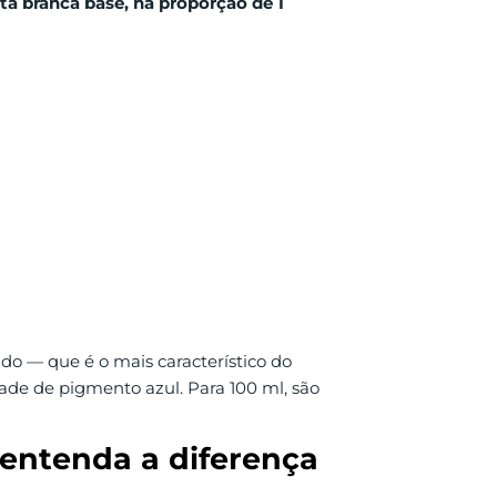
a branca base, na proporção de 1
o — que é o mais característico do
e de pigmento azul. Para 100 ml, são
 entenda a diferença