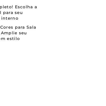
leto! Escolha a
al para seu
 interno
Cores para Sala
 Amplie seu
m estilo