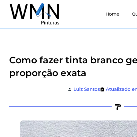
Ir
para
Home
Q
o
conteúdo
Como fazer tinta branco ge
proporção exata
Luiz Santos
Atualizado e