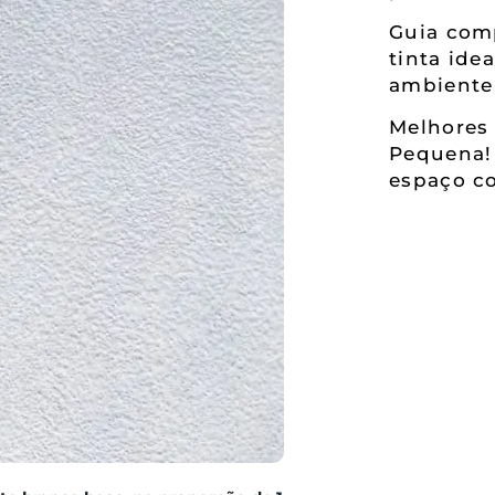
Guia comp
tinta ide
ambiente
Melhores 
Pequena!
espaço co