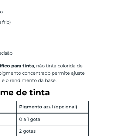
ão
frio)
ecisão
ico para tinta
, não tinta colorida de
pigmento concentrado permite ajuste
ra e o rendimento da base.
ume de tinta
Pigmento azul (opcional)
0 a 1 gota
2 gotas