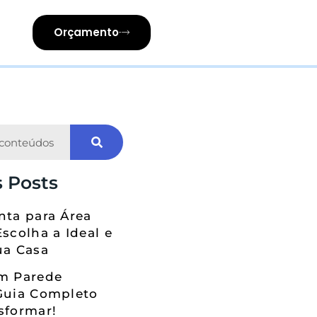
Orçamento
 Posts
nta para Área
Escolha a Ideal e
ua Casa
em Parede
Guia Completo
sformar!