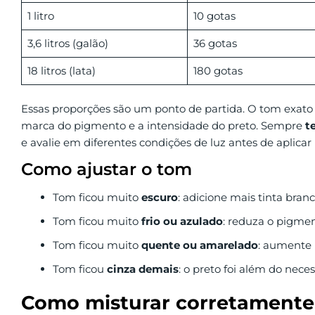
1 litro
10 gotas
3,6 litros (galão)
36 gotas
18 litros (lata)
180 gotas
Essas proporções são um ponto de partida. O tom exato v
marca do pigmento e a intensidade do preto. Sempre
t
e avalie em diferentes condições de luz antes de aplicar 
Como ajustar o tom
Tom ficou muito
escuro
: adicione mais tinta bran
Tom ficou muito
frio ou azulado
: reduza o pigme
Tom ficou muito
quente ou amarelado
: aumente
Tom ficou
cinza demais
: o preto foi além do nece
Como misturar corretamente