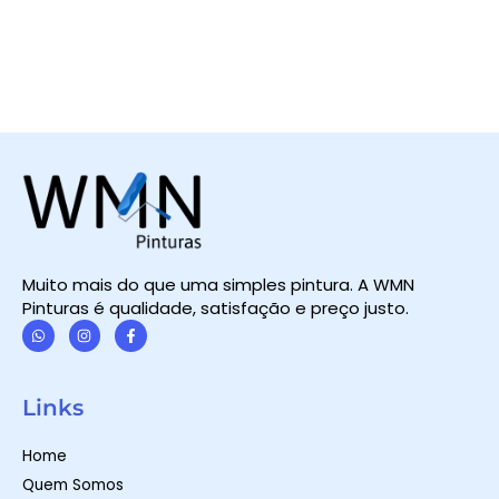
Muito mais do que uma simples pintura. A WMN
Pinturas é qualidade, satisfação e preço justo.
W
I
F
h
n
a
a
s
c
t
t
e
Links
s
a
b
a
g
o
p
r
o
Home
p
a
k
m
-
Quem Somos
f