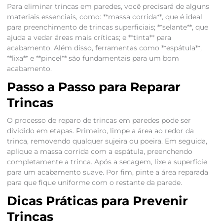
Para eliminar trincas em paredes, você precisará de alguns
materiais essenciais, como: **massa corrida**, que é ideal
para preenchimento de trincas superficiais; **selante**, que
ajuda a vedar áreas mais críticas; e **tinta** para
acabamento. Além disso, ferramentas como **espátula**,
**lixa** e **pincel** são fundamentais para um bom
acabamento.
Passo a Passo para Reparar
Trincas
O processo de reparo de trincas em paredes pode ser
dividido em etapas. Primeiro, limpe a área ao redor da
trinca, removendo qualquer sujeira ou poeira. Em seguida,
aplique a massa corrida com a espátula, preenchendo
completamente a trinca. Após a secagem, lixe a superfície
para um acabamento suave. Por fim, pinte a área reparada
para que fique uniforme com o restante da parede.
Dicas Práticas para Prevenir
Trincas