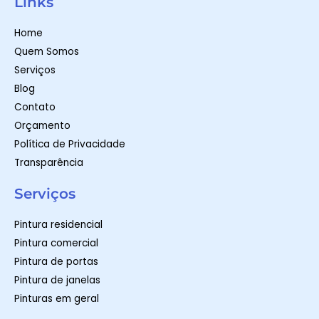
Links
s
a
b
a
g
o
p
r
o
Home
p
a
k
m
-
Quem Somos
f
Serviços
Blog
Contato
Orçamento
Política de Privacidade
Transparência
Serviços
Pintura residencial
Pintura comercial
Pintura de portas
Pintura de janelas
Pinturas em geral