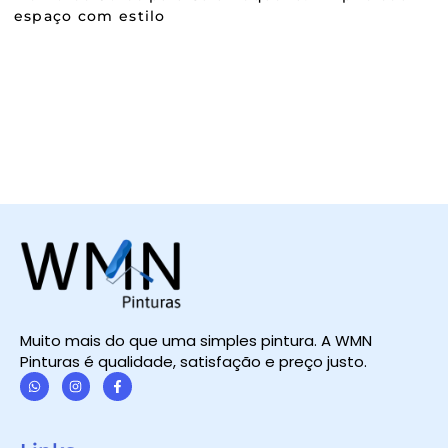
espaço com estilo
Muito mais do que uma simples pintura. A WMN
Pinturas é qualidade, satisfação e preço justo.
W
I
F
h
n
a
a
s
c
t
t
e