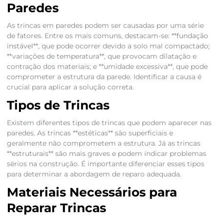
Paredes
As trincas em paredes podem ser causadas por uma série
de fatores. Entre os mais comuns, destacam-se: **fundação
instável**, que pode ocorrer devido a solo mal compactado;
**variações de temperatura**, que provocam dilatação e
contração dos materiais; e **umidade excessiva**, que pode
comprometer a estrutura da parede. Identificar a causa é
crucial para aplicar a solução correta.
Tipos de Trincas
Existem diferentes tipos de trincas que podem aparecer nas
paredes. As trincas **estéticas** são superficiais e
geralmente não comprometem a estrutura. Já as trincas
**estruturais** são mais graves e podem indicar problemas
sérios na construção. É importante diferenciar esses tipos
para determinar a abordagem de reparo adequada.
Materiais Necessários para
Reparar Trincas