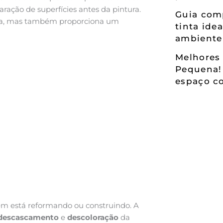
ração de superfícies antes da pintura.
Guia comp
nta, mas também proporciona um
tinta ide
ambiente
Melhores 
Pequena!
espaço co
uem está reformando ou construindo. A
descascamento
e
descoloração
da