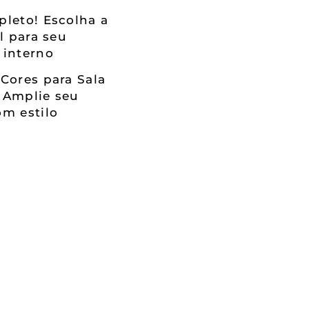
leto! Escolha a
al para seu
 interno
Cores para Sala
 Amplie seu
m estilo