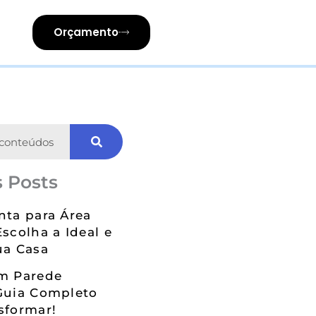
Orçamento
 Posts
nta para Área
Escolha a Ideal e
ua Casa
em Parede
Guia Completo
sformar!