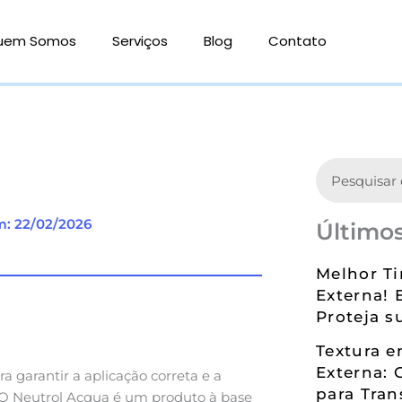
uem Somos
Serviços
Blog
Contato
Search
m: 22/02/2026
Últimos
Melhor Ti
Externa! 
Proteja s
Textura 
Externa: 
a garantir a aplicação correta e a
para Tran
 O Neutrol Acqua é um produto à base