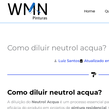
Ir
para
Home
Q
o
conteúdo
Como diluir neutrol acqua?
Luiz Santos
Atualizado e
Como diluir neutrol acqua?
A diluição do
Neutrol Acqua
é um processo essencial par
eficácia do produto em projetos de
pintura residencial
.