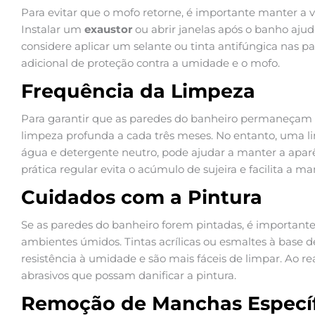
Para evitar que o mofo retorne, é importante manter a 
Instalar um
exaustor
ou abrir janelas após o banho ajud
considere aplicar um selante ou tinta antifúngica nas
adicional de proteção contra a umidade e o mofo.
Frequência da Limpeza
Para garantir que as paredes do banheiro permaneçam 
limpeza profunda a cada três meses. No entanto, uma l
água e detergente neutro, pode ajudar a manter a aparê
prática regular evita o acúmulo de sujeira e facilita a m
Cuidados com a Pintura
Se as paredes do banheiro forem pintadas, é importante
ambientes úmidos. Tintas acrílicas ou esmaltes à base d
resistência à umidade e são mais fáceis de limpar. Ao rea
abrasivos que possam danificar a pintura.
Remoção de Manchas Específ