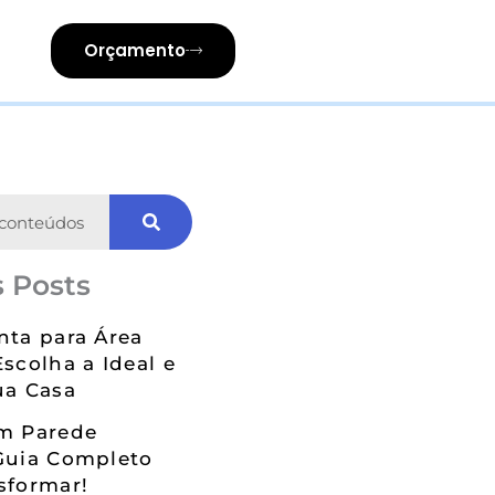
Orçamento
 Posts
nta para Área
Escolha a Ideal e
ua Casa
em Parede
Guia Completo
sformar!