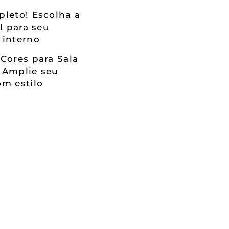
leto! Escolha a
al para seu
 interno
Cores para Sala
 Amplie seu
m estilo