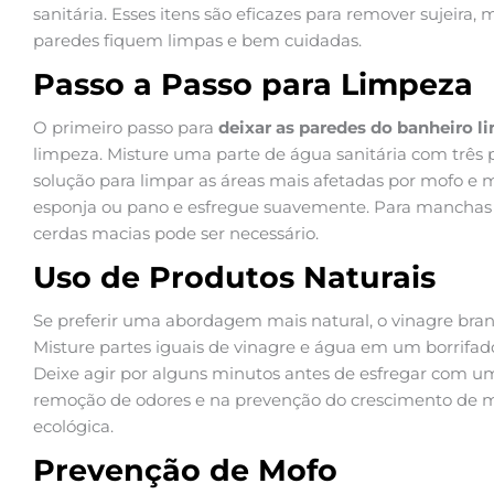
sanitária. Esses itens são eficazes para remover sujeira
paredes fiquem limpas e bem cuidadas.
Passo a Passo para Limpeza
O primeiro passo para
deixar as paredes do banheiro l
limpeza. Misture uma parte de água sanitária com três
solução para limpar as áreas mais afetadas por mofo e
esponja ou pano e esfregue suavemente. Para manchas m
cerdas macias pode ser necessário.
Uso de Produtos Naturais
Se preferir uma abordagem mais natural, o vinagre bran
Misture partes iguais de vinagre e água em um borrifad
Deixe agir por alguns minutos antes de esfregar com um
remoção de odores e na prevenção do crescimento de m
ecológica.
Prevenção de Mofo