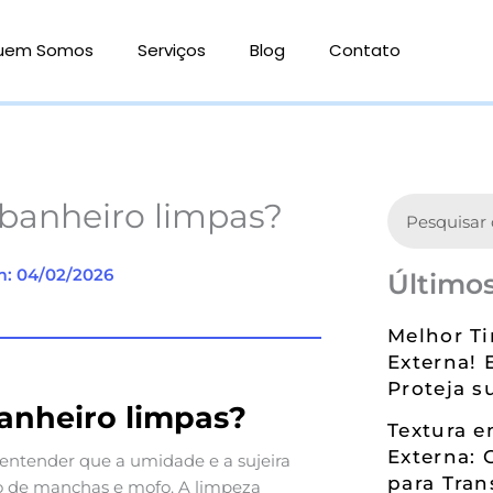
uem Somos
Serviços
Blog
Contato
Search
banheiro limpas?
m: 04/02/2026
Últimos
Melhor Ti
Externa! 
Proteja s
anheiro limpas?
Textura 
Externa: 
l entender que a umidade e a sujeira
para Tran
lo de manchas e mofo. A limpeza