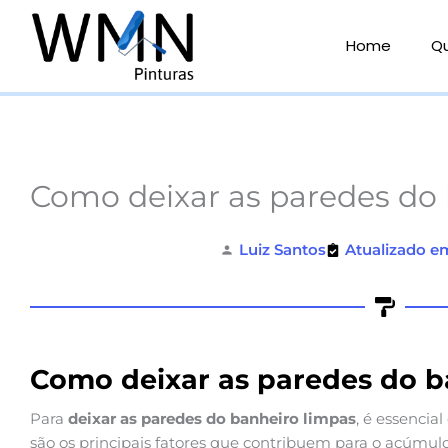
Ir
para
Home
Q
o
conteúdo
Como deixar as paredes do 
Luiz Santos
Atualizado e
Como deixar as paredes do b
Para
deixar as paredes do banheiro limpas
, é essencia
são os principais fatores que contribuem para o acúmu