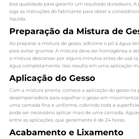
boa qualidade para garantir um resultado duradouro. A 
siga as instruções do fabricante para obter a consistênc
líquida.
Preparação da Mistura de Ge
Ao preparar a mistura de gesso, adicione o pó à água
para evitar grumos. A mistura deve ser homogênea e sem
a mistura descansar por alguns minutos antes de usá-la
água completamente. Isso resulta em uma aplicação ma
Aplicação do Gesso
Com a mistura pronta, comece a aplicação do gesso na p
desempenadeira para espalhar o gesso em movimentos s
uma camada fina e uniforme, cobrindo toda a superfície.
pode ser necessário aplicar mais de uma camada. Ag
entre as aplicações, que geralmente é de 24 horas.
Acabamento e Lixamento