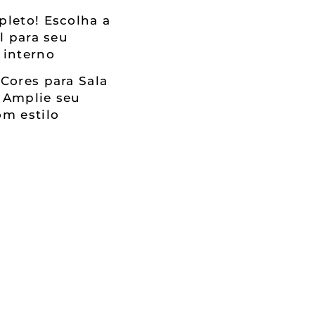
leto! Escolha a
al para seu
 interno
Cores para Sala
 Amplie seu
m estilo