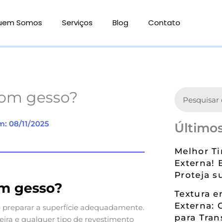
uem Somos
Serviços
Blog
Contato
Search
com gesso?
m: 08/11/2025
Últimos
Melhor Ti
Externa! 
Proteja s
om gesso?
Textura 
Externa: 
 é preparar a superfície adequadamente.
para Tran
eira e qualquer tipo de revestimento