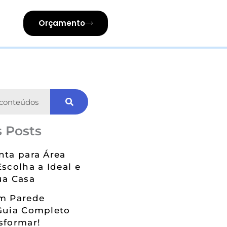
Orçamento
 Posts
nta para Área
Escolha a Ideal e
ua Casa
em Parede
Guia Completo
sformar!