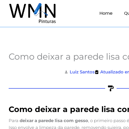
Ir
para
Home
Q
o
conteúdo
Como deixar a parede lisa 
Luiz Santos
Atualizado e
Como deixar a parede lisa c
Para
deixar a parede lisa com gesso
, o primeiro passo
Isso envolve a limpeza da parede, removendo sujeira, po