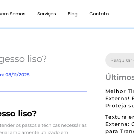
uem Somos
Serviços
Blog
Contato
Search
esso liso?
m: 08/11/2025
Últimos
Melhor Ti
Externa! 
Proteja s
so liso?
Textura 
Externa: 
tender os passos e técnicas necessárias
para Tran
terial amplamente utilizado em