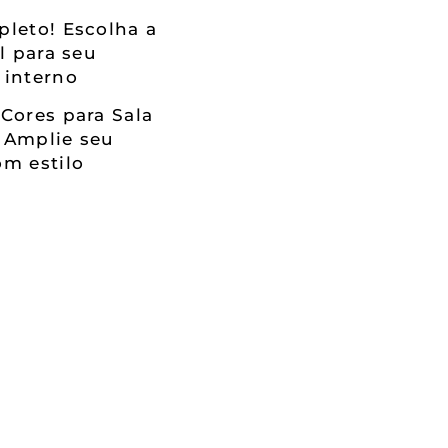
leto! Escolha a
al para seu
 interno
Cores para Sala
 Amplie seu
m estilo