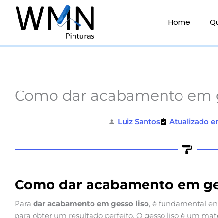
Ir
para
Home
Q
o
conteúdo
Como dar acabamento em g
Luiz Santos
Atualizado e
Como dar acabamento em ges
Para
dar acabamento em gesso liso
, é fundamental en
para obter um resultado perfeito. O gesso liso é um ma