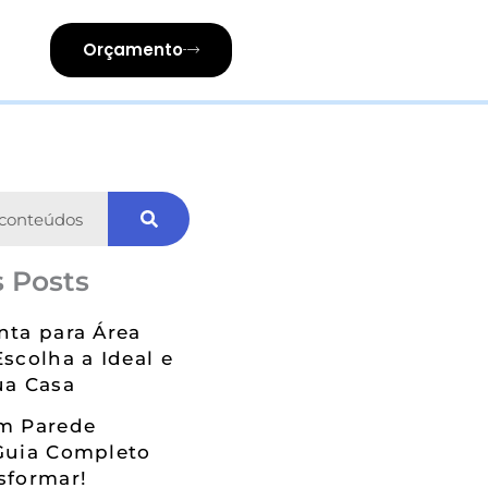
Orçamento
 Posts
nta para Área
Escolha a Ideal e
ua Casa
em Parede
Guia Completo
sformar!